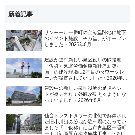
新着記事
サンモール一番町の金港堂跡地に地下
のイベント施設「チカ堂」がオープン
しました・2026年8月
建設が進む新しい泉区役所の隣接地
「仮称）東北労働金庫新社屋新築計
画」の建設現場に2基目のタワークレ
ーンが設置されていました・2026年8
月
建設中の新しい泉区役所の足場やシー
トが撤去されて外観が見えるようにな
っていました・2026年8月
仙台トラストタワーの北側で解体され
た旧小川組の跡地が駐車場になってい
ました「（仮称）仙台市青葉区一番町
一丁目計画既存建物解体工事」・2026