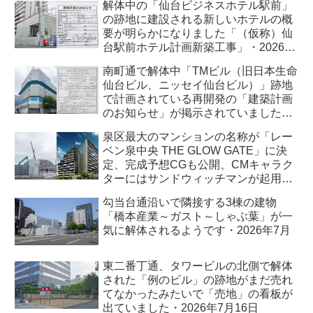
解体中の「仙台ビジネスホテル駅前」
の跡地に建設される新しいホテルの概
要が明らかになりました「（仮称）仙
台駅前ホテル計画新築工事」・2026年
7月
南町通で解体中「TMビル（旧日本生命
仙台ビル、ニッセイ仙台ビル）」跡地
で計画されている再開発の「建築計画
のお知らせ」が掲示されていました・
2026年7月
泉区最大のマンションの名称が「レー
ベン泉中央 THE GLOW GATE」に決
定、完成予想CGも公開、CMキャラク
ターにはサンドウィッチマンが起用さ
れました・2026年7月
勾当台通沿いで隣接する3棟の建物
「橋本産業～ガスト～しゃぶ葉」が一
気に解体されるようです・2026年7月
東二番丁通、タワービルの北側で解体
された「例のビル」の跡地がまだ売れ
てなかったみたいで「売地」の看板が
出ていました・2026年7月16日