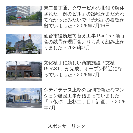
れました・2026年7月
東二番丁通、タワービルの北側で解体
された「例のビル」の跡地がまだ売れ
てなかったみたいで「売地」の看板が
出ていました・2026年7月16日
仙台市役所建て替え工事 Part15・新庁
舎の鉄骨が現庁舎よりも高く組み上が
りました・2026年7月
文化横丁に新しい商業施設「文横
ROAST」が完成、オープン間近にな
っていました・2026年7月
シティテラス上杉の西側で新たなマン
ション建設工事が始まっていました
「（仮称）上杉二丁目Ⅱ計画」・2026
年7月
スポンサーリンク