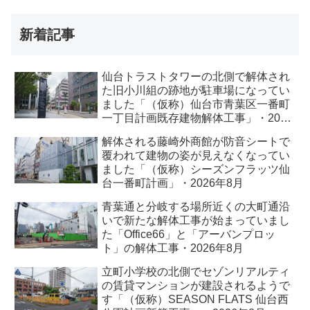
新着記事
仙台トラストタワーの北側で解体され
た旧小川組の跡地が駐車場になってい
ました「（仮称）仙台市青葉区一番町
一丁目計画既存建物解体工事」・2026
年8月
解体される藤崎外商館が防音シートで
覆われて建物の姿が見えなくなってい
ました「（仮称）シーズンフラッツ仙
台一番町計画」・2026年8月
青葉通と分岐する場所近くの大町通沿
いで新たな解体工事が始まっていまし
た「Office66」と「アーバンプロッ
ト」の解体工事・2026年8月
立町小学校の北側でセゾンリアルティ
の賃貸マンションが建設されるようで
す「（仮称）SEASON FLATS 仙台西