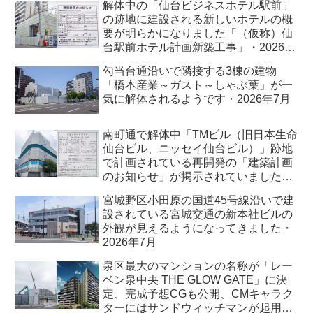
解体中の「仙台ビジネスホテル駅前」
の跡地に建設される新しいホテルの概
要が明らかになりました「（仮称）仙
台駅前ホテル計画新築工事」・2026年
7月
勾当台通沿いで隣接する3棟の建物
「橋本産業～ガスト～しゃぶ葉」が一
気に解体されるようです・2026年7月
南町通で解体中「TMビル（旧日本生命
仙台ビル、ニッセイ仙台ビル）」跡地
で計画されている再開発の「建築計画
のお知らせ」が掲示されていました・
2026年7月
宮城野区小田原の国道45号線沿いで建
設されている宮城交通の新本社ビルの
外観が見えるようになってきました・
2026年7月
泉区最大のマンションの名称が「レー
ベン泉中央 THE GLOW GATE」に決
定、完成予想CGも公開、CMキャラク
ターにはサンドウィッチマンが起用さ