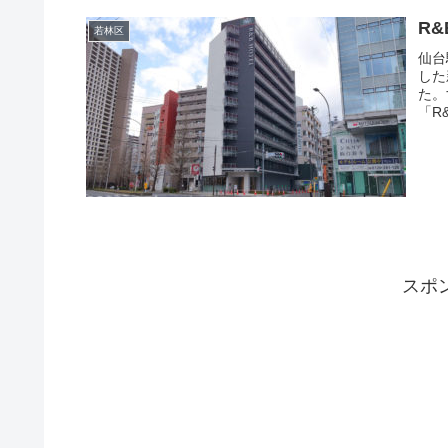
R
若林区
仙台
した
た。
「R
スポ