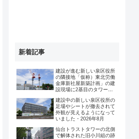
新着記事
建設が進む新しい泉区役所
の隣接地「仮称）東北労働
金庫新社屋新築計画」の建
設現場に2基目のタワーク
レーンが設置されていまし
建設中の新しい泉区役所の
た・2026年8月
足場やシートが撤去されて
外観が見えるようになって
いました・2026年8月
仙台トラストタワーの北側
で解体された旧小川組の跡