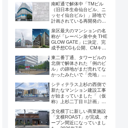
南町通で解体中「TMビル
（旧日本生命仙台ビル、ニ
ッセイ仙台ビル）」跡地で
計画されている再開発の
「建築計画のお知らせ」が
泉区最大のマンションの名
掲示されていました・2026
称が「レーベン泉中央 THE
年7月
GLOW GATE」に決定、完
成予想CGも公開、CMキャ
ラクターにはサンドウィッ
東二番丁通、タワービルの
チマンが起用されました・
北側で解体された「例のビ
2026年7月
ル」の跡地がまだ売れてな
かったみたいで「売地」の
看板が出ていました・2026
シティテラス上杉の西側で
年7月16日
新たなマンション建設工事
が始まっていました「（仮
称）上杉二丁目Ⅱ計画」・
2026年7月
文化横丁に新しい商業施設
「文横ROAST」が完成、オ
ープン間近になっていまし