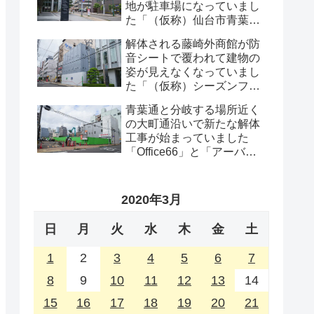
地が駐車場になっていまし
た「（仮称）仙台市青葉区
一番町一丁目計画既存建物
解体される藤崎外商館が防
解体工事」・2026年8月
音シートで覆われて建物の
姿が見えなくなっていまし
た「（仮称）シーズンフラ
ッツ仙台一番町計画」・
青葉通と分岐する場所近く
2026年8月
の大町通沿いで新たな解体
工事が始まっていました
「Office66」と「アーバン
プロット」の解体工事・
2026年8月
2020年3月
日
月
火
水
木
金
土
1
2
3
4
5
6
7
8
9
10
11
12
13
14
15
16
17
18
19
20
21