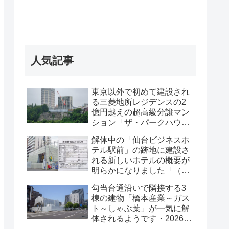
人気記事
東京以外で初めて建設され
る三菱地所レジデンスの2
億円越えの超高級分譲マン
ション「ザ・パークハウス
グラン仙台広瀬町」が組み
解体中の「仙台ビジネスホ
上がってきました・2026 年
テル駅前」の跡地に建設さ
8月
れる新しいホテルの概要が
明らかになりました「（仮
称）仙台駅前ホテル計画新
勾当台通沿いで隣接する3
築工事」・2026年7月
棟の建物「橋本産業～ガス
ト～しゃぶ葉」が一気に解
体されるようです・2026年
7月