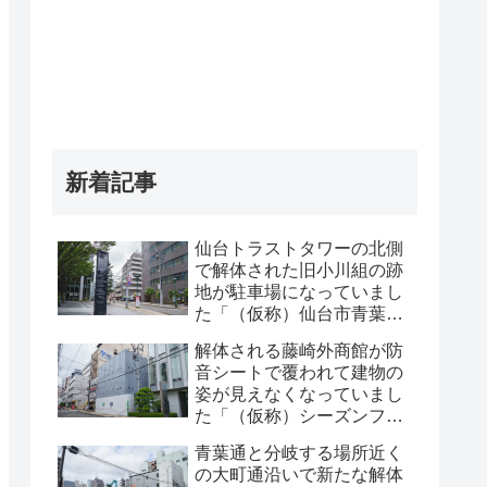
新着記事
仙台トラストタワーの北側
で解体された旧小川組の跡
地が駐車場になっていまし
た「（仮称）仙台市青葉区
一番町一丁目計画既存建物
解体される藤崎外商館が防
解体工事」・2026年8月
音シートで覆われて建物の
姿が見えなくなっていまし
た「（仮称）シーズンフラ
ッツ仙台一番町計画」・
青葉通と分岐する場所近く
2026年8月
の大町通沿いで新たな解体