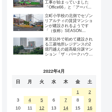
工事が始まっていました
「Office66」と「アーバン
プロット」の解体工事・
立町小学校の北側でセゾン
2026年8月
リアルティの賃貸マンショ
ンが建設されるようです
「（仮称）SEASON
FLATS 仙台西公園計画新築
東京以外で初めて建設され
工事」・2026年8月
る三菱地所レジデンスの2
億円越えの超高級分譲マン
ション「ザ・パークハウス
グラン仙台広瀬町」が組み
上がってきました・2026 年
8月
2022年4月
日
月
火
水
木
金
土
1
2
3
4
5
6
7
8
9
10
11
12
13
14
15
16