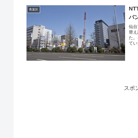
N
青葉区
バ
仙台
替え
た。
てい
スポ