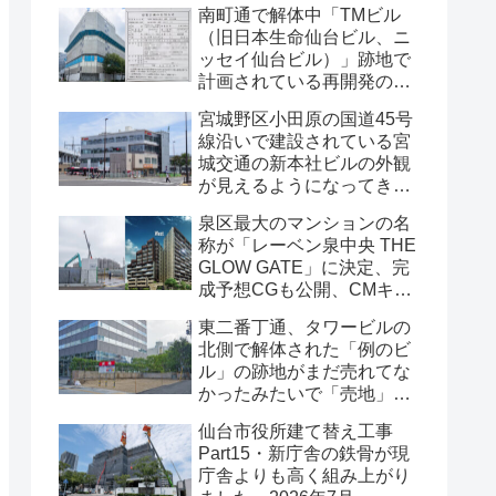
南町通で解体中「TMビル
（旧日本生命仙台ビル、ニ
ッセイ仙台ビル）」跡地で
計画されている再開発の
「建築計画のお知らせ」が
宮城野区小田原の国道45号
掲示されていました・2026
線沿いで建設されている宮
年7月
城交通の新本社ビルの外観
が見えるようになってきま
した・2026年7月
泉区最大のマンションの名
称が「レーベン泉中央 THE
GLOW GATE」に決定、完
成予想CGも公開、CMキャ
ラクターにはサンドウィッ
東二番丁通、タワービルの
チマンが起用されました・
北側で解体された「例のビ
2026年7月
ル」の跡地がまだ売れてな
かったみたいで「売地」の
看板が出ていました・2026
仙台市役所建て替え工事
年7月16日
Part15・新庁舎の鉄骨が現
庁舎よりも高く組み上がり