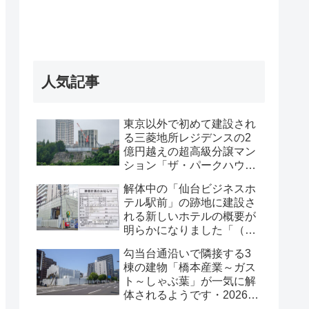
人気記事
東京以外で初めて建設され
る三菱地所レジデンスの2
億円越えの超高級分譲マン
ション「ザ・パークハウス
グラン仙台広瀬町」が組み
解体中の「仙台ビジネスホ
上がってきました・2026 年
テル駅前」の跡地に建設さ
8月
れる新しいホテルの概要が
明らかになりました「（仮
称）仙台駅前ホテル計画新
勾当台通沿いで隣接する3
築工事」・2026年7月
棟の建物「橋本産業～ガス
ト～しゃぶ葉」が一気に解
体されるようです・2026年
7月