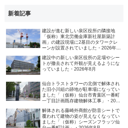
新着記事
建設が進む新しい泉区役所の隣接地
「仮称）東北労働金庫新社屋新築計
画」の建設現場に2基目のタワークレ
ーンが設置されていました・2026年8
月
建設中の新しい泉区役所の足場やシー
トが撤去されて外観が見えるようにな
っていました・2026年8月
仙台トラストタワーの北側で解体され
た旧小川組の跡地が駐車場になってい
ました「（仮称）仙台市青葉区一番町
一丁目計画既存建物解体工事」・2026
年8月
解体される藤崎外商館が防音シートで
覆われて建物の姿が見えなくなってい
ました「（仮称）シーズンフラッツ仙
台一番町計画」・2026年8月