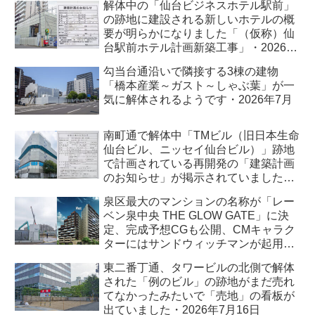
解体中の「仙台ビジネスホテル駅前」
の跡地に建設される新しいホテルの概
要が明らかになりました「（仮称）仙
台駅前ホテル計画新築工事」・2026年
7月
勾当台通沿いで隣接する3棟の建物
「橋本産業～ガスト～しゃぶ葉」が一
気に解体されるようです・2026年7月
南町通で解体中「TMビル（旧日本生命
仙台ビル、ニッセイ仙台ビル）」跡地
で計画されている再開発の「建築計画
のお知らせ」が掲示されていました・
2026年7月
泉区最大のマンションの名称が「レー
ベン泉中央 THE GLOW GATE」に決
定、完成予想CGも公開、CMキャラク
ターにはサンドウィッチマンが起用さ
れました・2026年7月
東二番丁通、タワービルの北側で解体
された「例のビル」の跡地がまだ売れ
てなかったみたいで「売地」の看板が
出ていました・2026年7月16日