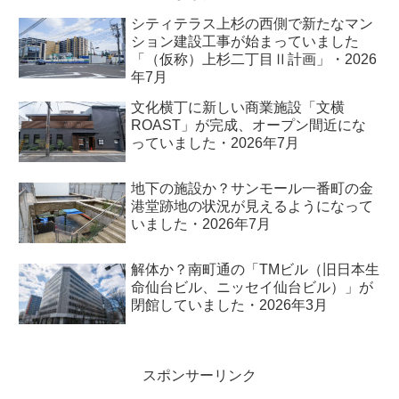
シティテラス上杉の西側で新たなマン
ション建設工事が始まっていました
「（仮称）上杉二丁目Ⅱ計画」・2026
年7月
文化横丁に新しい商業施設「文横
ROAST」が完成、オープン間近にな
っていました・2026年7月
地下の施設か？サンモール一番町の金
港堂跡地の状況が見えるようになって
いました・2026年7月
解体か？南町通の「TMビル（旧日本生
命仙台ビル、ニッセイ仙台ビル）」が
閉館していました・2026年3月
スポンサーリンク