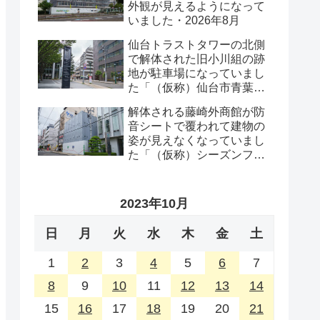
外観が見えるようになって
いました・2026年8月
仙台トラストタワーの北側
で解体された旧小川組の跡
地が駐車場になっていまし
た「（仮称）仙台市青葉区
一番町一丁目計画既存建物
解体される藤崎外商館が防
解体工事」・2026年8月
音シートで覆われて建物の
姿が見えなくなっていまし
た「（仮称）シーズンフラ
ッツ仙台一番町計画」・
2026年8月
2023年10月
日
月
火
水
木
金
土
1
2
3
4
5
6
7
8
9
10
11
12
13
14
15
16
17
18
19
20
21