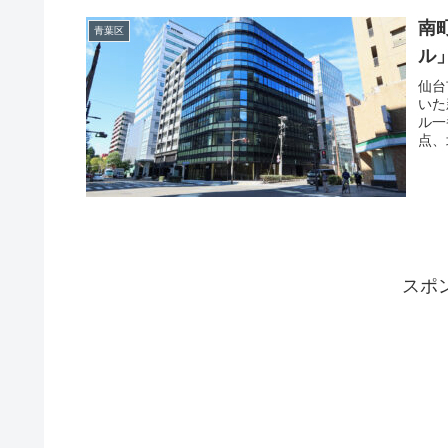
南
青葉区
ル」
仙台
いた
ル一
点、
スポ