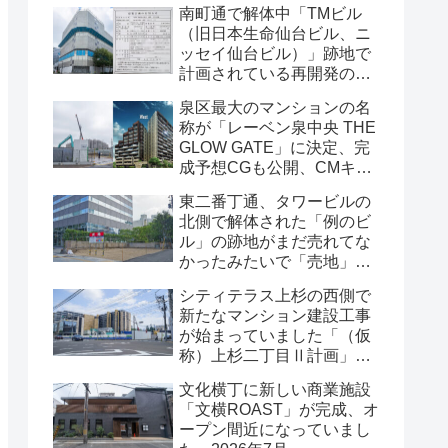
南町通で解体中「TMビル
（旧日本生命仙台ビル、ニ
ッセイ仙台ビル）」跡地で
計画されている再開発の
「建築計画のお知らせ」が
泉区最大のマンションの名
掲示されていました・2026
称が「レーベン泉中央 THE
年7月
GLOW GATE」に決定、完
成予想CGも公開、CMキャ
ラクターにはサンドウィッ
東二番丁通、タワービルの
チマンが起用されました・
北側で解体された「例のビ
2026年7月
ル」の跡地がまだ売れてな
かったみたいで「売地」の
看板が出ていました・2026
シティテラス上杉の西側で
年7月16日
新たなマンション建設工事
が始まっていました「（仮
称）上杉二丁目Ⅱ計画」・
2026年7月
文化横丁に新しい商業施設
「文横ROAST」が完成、オ
ープン間近になっていまし