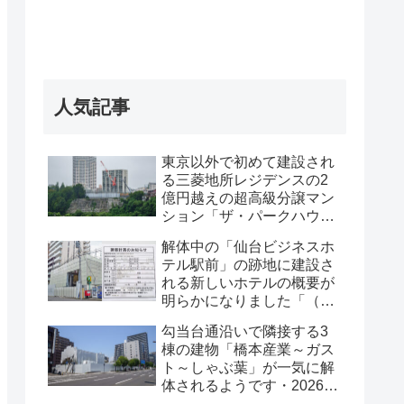
人気記事
東京以外で初めて建設され
る三菱地所レジデンスの2
億円越えの超高級分譲マン
ション「ザ・パークハウス
グラン仙台広瀬町」が組み
解体中の「仙台ビジネスホ
上がってきました・2026 年
テル駅前」の跡地に建設さ
8月
れる新しいホテルの概要が
明らかになりました「（仮
称）仙台駅前ホテル計画新
勾当台通沿いで隣接する3
築工事」・2026年7月
棟の建物「橋本産業～ガス
ト～しゃぶ葉」が一気に解
体されるようです・2026年
7月