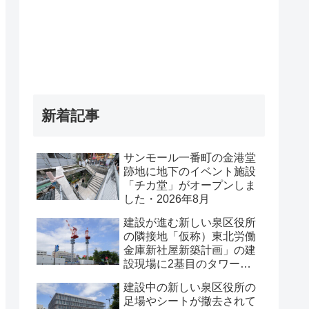
新着記事
サンモール一番町の金港堂
跡地に地下のイベント施設
「チカ堂」がオープンしま
した・2026年8月
建設が進む新しい泉区役所
の隣接地「仮称）東北労働
金庫新社屋新築計画」の建
設現場に2基目のタワーク
レーンが設置されていまし
建設中の新しい泉区役所の
た・2026年8月
足場やシートが撤去されて