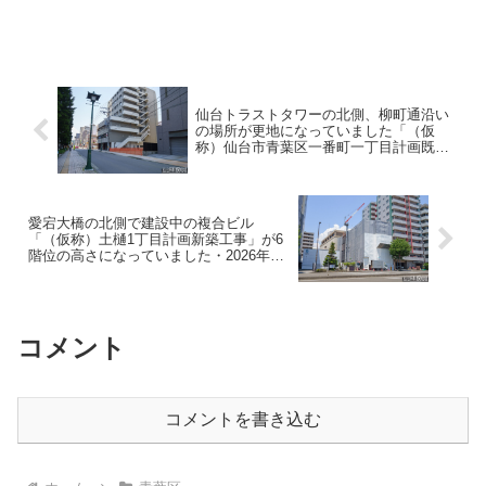
仙台トラストタワーの北側、柳町通沿い
の場所が更地になっていました「（仮
称）仙台市青葉区一番町一丁目計画既存
建物解体工事」・2026年6月
愛宕大橋の北側で建設中の複合ビル
「（仮称）土樋1丁目計画新築工事」が6
階位の高さになっていました・2026年6
月
コメント
コメントを書き込む