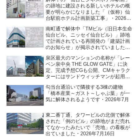
の跡地に建設される新しいホテルの概
要が明らかになりました「（仮称）仙
台駅前ホテル計画新築工事」・2026年
7月
南町通で解体中「TMビル（旧日本生命
仙台ビル、ニッセイ仙台ビル）」跡地
で計画されている再開発の「建築計画
のお知らせ」が掲示されていました・
2026年7月
泉区最大のマンションの名称が「レー
ベン泉中央 THE GLOW GATE」に決
定、完成予想CGも公開、CMキャラク
ターにはサンドウィッチマンが起用さ
れました・2026年7月
勾当台通沿いで隣接する3棟の建物
「橋本産業～ガスト～しゃぶ葉」が一
気に解体されるようです・2026年7月
東二番丁通、タワービルの北側で解体
された「例のビル」の跡地がまだ売れ
てなかったみたいで「売地」の看板が
出ていました・2026年7月16日