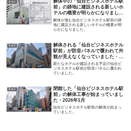
解体中の「仙台ビジネスホテル駅
青葉区
前」の跡地に建設される新しいホ
テルの概要が明らかになりました
「（仮称）仙台駅前ホテル計画新
解体が進む仙台ビジネスホテル駅前の跡
築工事」・2026年7月
地に建設される新しいホテルの概要が明
らかになりました。
解体される「仙台ビジネスホテル
青葉区
駅前」が防音パネルで覆われて外
観が見えなくなっていました・
2026年4月
新たなホテルが建設される予定の仙台ビ
ジネスホテル駅前が防音パネルに覆われ
ていました。
閉館した「仙台ビジネスホテル駅
青葉区
前」の解体工事が始まっていまし
た・2026年1月
仙台ビジネスホテル駅前の解体が始まっ
ていました。