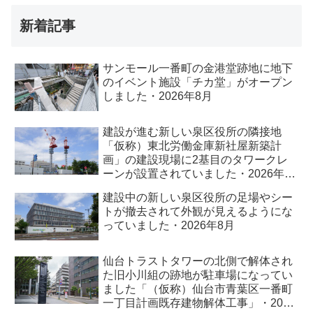
新着記事
サンモール一番町の金港堂跡地に地下
のイベント施設「チカ堂」がオープン
しました・2026年8月
建設が進む新しい泉区役所の隣接地
「仮称）東北労働金庫新社屋新築計
画」の建設現場に2基目のタワークレ
ーンが設置されていました・2026年8
月
建設中の新しい泉区役所の足場やシー
トが撤去されて外観が見えるようにな
っていました・2026年8月
仙台トラストタワーの北側で解体され
た旧小川組の跡地が駐車場になってい
ました「（仮称）仙台市青葉区一番町
一丁目計画既存建物解体工事」・2026