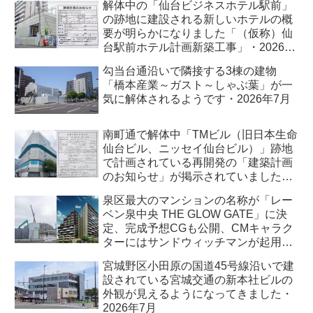
解体中の「仙台ビジネスホテル駅前」
の跡地に建設される新しいホテルの概
要が明らかになりました「（仮称）仙
台駅前ホテル計画新築工事」・2026年
7月
勾当台通沿いで隣接する3棟の建物
「橋本産業～ガスト～しゃぶ葉」が一
気に解体されるようです・2026年7月
南町通で解体中「TMビル（旧日本生命
仙台ビル、ニッセイ仙台ビル）」跡地
で計画されている再開発の「建築計画
のお知らせ」が掲示されていました・
2026年7月
泉区最大のマンションの名称が「レー
ベン泉中央 THE GLOW GATE」に決
定、完成予想CGも公開、CMキャラク
ターにはサンドウィッチマンが起用さ
れました・2026年7月
宮城野区小田原の国道45号線沿いで建
設されている宮城交通の新本社ビルの
外観が見えるようになってきました・
2026年7月