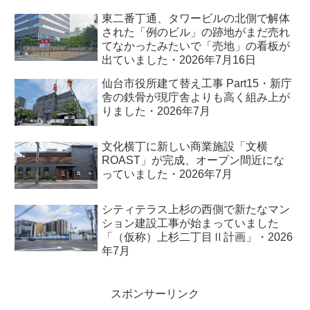
東二番丁通、タワービルの北側で解体
された「例のビル」の跡地がまだ売れ
てなかったみたいで「売地」の看板が
出ていました・2026年7月16日
仙台市役所建て替え工事 Part15・新庁
舎の鉄骨が現庁舎よりも高く組み上が
りました・2026年7月
文化横丁に新しい商業施設「文横
ROAST」が完成、オープン間近にな
っていました・2026年7月
シティテラス上杉の西側で新たなマン
ション建設工事が始まっていました
「（仮称）上杉二丁目Ⅱ計画」・2026
年7月
スポンサーリンク