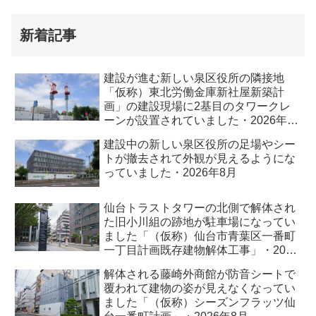
新着記事
建設が進む新しい泉区役所の隣接地
「仮称）東北労働金庫新社屋新築計
画」の建設現場に2基目のタワークレ
ーンが設置されていました・2026年8
月
建設中の新しい泉区役所の足場やシー
トが撤去されて外観が見えるようにな
っていました・2026年8月
仙台トラストタワーの北側で解体され
た旧小川組の跡地が駐車場になってい
ました「（仮称）仙台市青葉区一番町
一丁目計画既存建物解体工事」・2026
年8月
解体される藤崎外商館が防音シートで
覆われて建物の姿が見えなくなってい
ました「（仮称）シーズンフラッツ仙