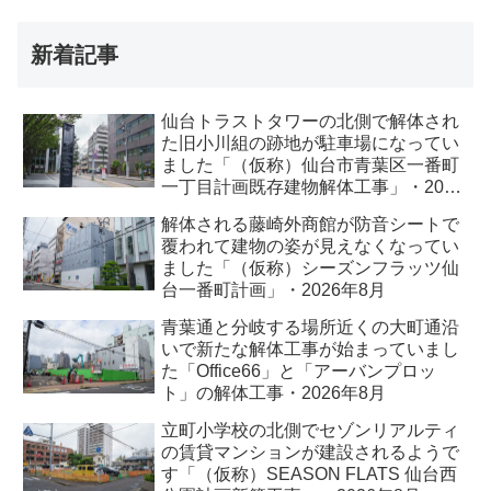
新着記事
仙台トラストタワーの北側で解体され
た旧小川組の跡地が駐車場になってい
ました「（仮称）仙台市青葉区一番町
一丁目計画既存建物解体工事」・2026
年8月
解体される藤崎外商館が防音シートで
覆われて建物の姿が見えなくなってい
ました「（仮称）シーズンフラッツ仙
台一番町計画」・2026年8月
青葉通と分岐する場所近くの大町通沿
いで新たな解体工事が始まっていまし
た「Office66」と「アーバンプロッ
ト」の解体工事・2026年8月
立町小学校の北側でセゾンリアルティ
の賃貸マンションが建設されるようで
す「（仮称）SEASON FLATS 仙台西