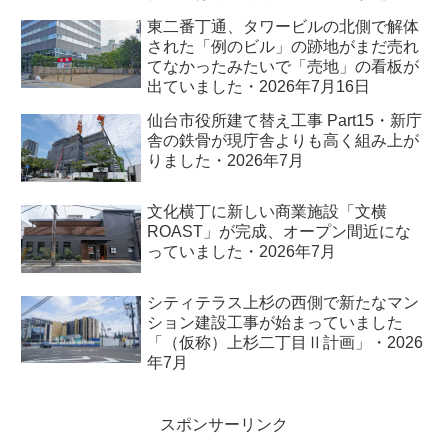
れました・2026年7月
東二番丁通、タワービルの北側で解体
された「例のビル」の跡地がまだ売れ
てなかったみたいで「売地」の看板が
出ていました・2026年7月16日
仙台市役所建て替え工事 Part15・新庁
舎の鉄骨が現庁舎よりも高く組み上が
りました・2026年7月
文化横丁に新しい商業施設「文横
ROAST」が完成、オープン間近にな
っていました・2026年7月
シティテラス上杉の西側で新たなマン
ション建設工事が始まっていました
「（仮称）上杉二丁目Ⅱ計画」・2026
年7月
スポンサーリンク