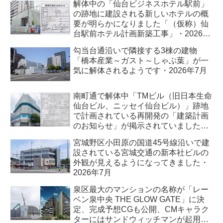
解体中の「仙台ビジネスホテル駅前」
の跡地に建設される新しいホテルの概
要が明らかになりました「（仮称）仙
台駅前ホテル計画新築工事」・2026年
7月
勾当台通沿いで隣接する3棟の建物
「橋本産業～ガスト～しゃぶ葉」が一
気に解体されるようです・2026年7月
南町通で解体中「TMビル（旧日本生命
仙台ビル、ニッセイ仙台ビル）」跡地
で計画されている再開発の「建築計画
のお知らせ」が掲示されていました・
2026年7月
宮城野区小田原の国道45号線沿いで建
設されている宮城交通の新本社ビルの
外観が見えるようになってきました・
2026年7月
泉区最大のマンションの名称が「レー
ベン泉中央 THE GLOW GATE」に決
定、完成予想CGも公開、CMキャラク
ターにはサンドウィッチマンが起用さ