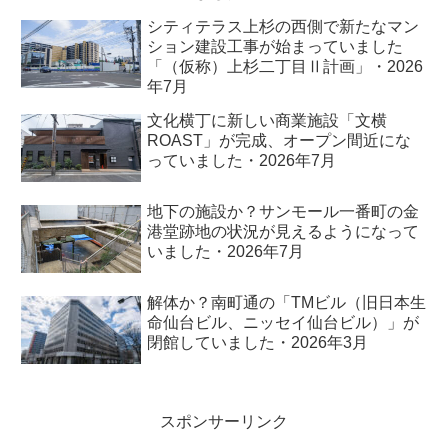
シティテラス上杉の西側で新たなマン
ション建設工事が始まっていました
「（仮称）上杉二丁目Ⅱ計画」・2026
年7月
文化横丁に新しい商業施設「文横
ROAST」が完成、オープン間近にな
っていました・2026年7月
地下の施設か？サンモール一番町の金
港堂跡地の状況が見えるようになって
いました・2026年7月
解体か？南町通の「TMビル（旧日本生
命仙台ビル、ニッセイ仙台ビル）」が
閉館していました・2026年3月
スポンサーリンク