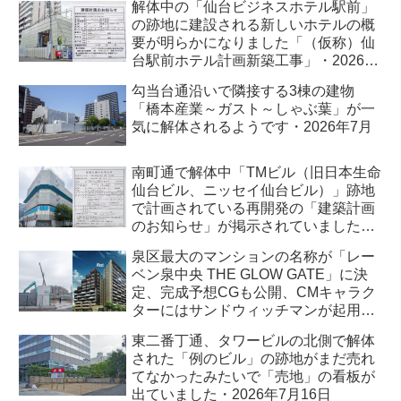
解体中の「仙台ビジネスホテル駅前」
の跡地に建設される新しいホテルの概
要が明らかになりました「（仮称）仙
台駅前ホテル計画新築工事」・2026年
7月
勾当台通沿いで隣接する3棟の建物
「橋本産業～ガスト～しゃぶ葉」が一
気に解体されるようです・2026年7月
南町通で解体中「TMビル（旧日本生命
仙台ビル、ニッセイ仙台ビル）」跡地
で計画されている再開発の「建築計画
のお知らせ」が掲示されていました・
2026年7月
泉区最大のマンションの名称が「レー
ベン泉中央 THE GLOW GATE」に決
定、完成予想CGも公開、CMキャラク
ターにはサンドウィッチマンが起用さ
れました・2026年7月
東二番丁通、タワービルの北側で解体
された「例のビル」の跡地がまだ売れ
てなかったみたいで「売地」の看板が
出ていました・2026年7月16日