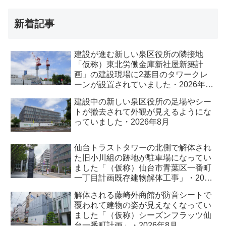
新着記事
建設が進む新しい泉区役所の隣接地
「仮称）東北労働金庫新社屋新築計
画」の建設現場に2基目のタワークレ
ーンが設置されていました・2026年8
月
建設中の新しい泉区役所の足場やシー
トが撤去されて外観が見えるようにな
っていました・2026年8月
仙台トラストタワーの北側で解体され
た旧小川組の跡地が駐車場になってい
ました「（仮称）仙台市青葉区一番町
一丁目計画既存建物解体工事」・2026
年8月
解体される藤崎外商館が防音シートで
覆われて建物の姿が見えなくなってい
ました「（仮称）シーズンフラッツ仙
台一番町計画」・2026年8月