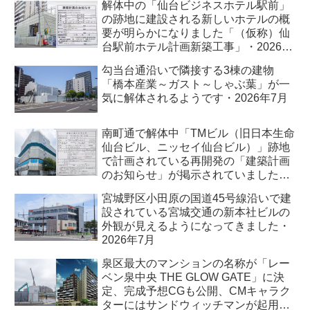
解体中の「仙台ビジネスホテル駅前」
の跡地に建設される新しいホテルの概
要が明らかになりました「（仮称）仙
台駅前ホテル計画新築工事」・2026年
7月
勾当台通沿いで隣接する3棟の建物
「橋本産業～ガスト～しゃぶ葉」が一
気に解体されるようです・2026年7月
南町通で解体中「TMビル（旧日本生命
仙台ビル、ニッセイ仙台ビル）」跡地
で計画されている再開発の「建築計画
のお知らせ」が掲示されていました・
2026年7月
宮城野区小田原の国道45号線沿いで建
設されている宮城交通の新本社ビルの
外観が見えるようになってきました・
2026年7月
泉区最大のマンションの名称が「レー
ベン泉中央 THE GLOW GATE」に決
定、完成予想CGも公開、CMキャラク
ターにはサンドウィッチマンが起用さ