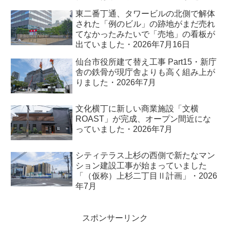
れました・2026年7月
東二番丁通、タワービルの北側で解体
された「例のビル」の跡地がまだ売れ
てなかったみたいで「売地」の看板が
出ていました・2026年7月16日
仙台市役所建て替え工事 Part15・新庁
舎の鉄骨が現庁舎よりも高く組み上が
りました・2026年7月
文化横丁に新しい商業施設「文横
ROAST」が完成、オープン間近にな
っていました・2026年7月
シティテラス上杉の西側で新たなマン
ション建設工事が始まっていました
「（仮称）上杉二丁目Ⅱ計画」・2026
年7月
スポンサーリンク