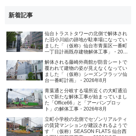
新着記事
仙台トラストタワーの北側で解体され
た旧小川組の跡地が駐車場になってい
ました「（仮称）仙台市青葉区一番町
一丁目計画既存建物解体工事」・2026
年8月
解体される藤崎外商館が防音シートで
覆われて建物の姿が見えなくなってい
ました「（仮称）シーズンフラッツ仙
台一番町計画」・2026年8月
青葉通と分岐する場所近くの大町通沿
いで新たな解体工事が始まっていまし
た「Office66」と「アーバンプロッ
ト」の解体工事・2026年8月
立町小学校の北側でセゾンリアルティ
の賃貸マンションが建設されるようで
す「（仮称）SEASON FLATS 仙台西