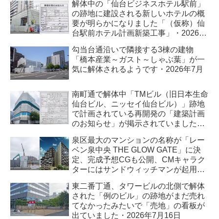
解体中の「仙台ビジネスホテル駅前」
の跡地に建設される新しいホテルの概
要が明らかになりました「（仮称）仙
台駅前ホテル計画新築工事」・2026年
7月
勾当台通沿いで隣接する3棟の建物
「橋本産業～ガスト～しゃぶ葉」が一
気に解体されるようです・2026年7月
南町通で解体中「TMビル（旧日本生命
仙台ビル、ニッセイ仙台ビル）」跡地
で計画されている再開発の「建築計画
のお知らせ」が掲示されていました・
2026年7月
泉区最大のマンションの名称が「レー
ベン泉中央 THE GLOW GATE」に決
定、完成予想CGも公開、CMキャラク
ターにはサンドウィッチマンが起用さ
れました・2026年7月
東二番丁通、タワービルの北側で解体
された「例のビル」の跡地がまだ売れ
てなかったみたいで「売地」の看板が
出ていました・2026年7月16日