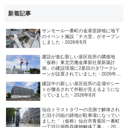
新着記事
サンモール一番町の金港堂跡地に地下
のイベント施設「チカ堂」がオープン
しました・2026年8月
建設が進む新しい泉区役所の隣接地
「仮称）東北労働金庫新社屋新築計
画」の建設現場に2基目のタワークレ
ーンが設置されていました・2026年8
月
建設中の新しい泉区役所の足場やシー
トが撤去されて外観が見えるようにな
っていました・2026年8月
仙台トラストタワーの北側で解体され
た旧小川組の跡地が駐車場になってい
ました「（仮称）仙台市青葉区一番町
一丁目計画既存建物解体工事」・2026