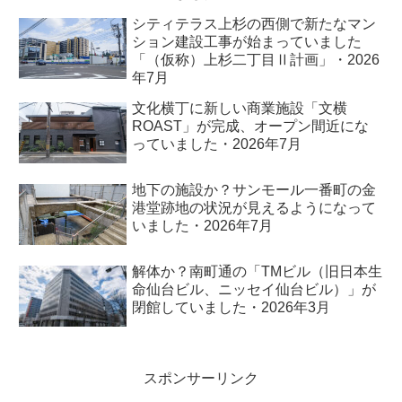
シティテラス上杉の西側で新たなマン
ション建設工事が始まっていました
「（仮称）上杉二丁目Ⅱ計画」・2026
年7月
文化横丁に新しい商業施設「文横
ROAST」が完成、オープン間近にな
っていました・2026年7月
地下の施設か？サンモール一番町の金
港堂跡地の状況が見えるようになって
いました・2026年7月
解体か？南町通の「TMビル（旧日本生
命仙台ビル、ニッセイ仙台ビル）」が
閉館していました・2026年3月
スポンサーリンク