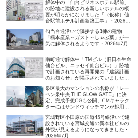
解体中の「仙台ビジネスホテル駅前」
の跡地に建設される新しいホテルの概
要が明らかになりました「（仮称）仙
台駅前ホテル計画新築工事」・2026年
7月
勾当台通沿いで隣接する3棟の建物
「橋本産業～ガスト～しゃぶ葉」が一
気に解体されるようです・2026年7月
南町通で解体中「TMビル（旧日本生命
仙台ビル、ニッセイ仙台ビル）」跡地
で計画されている再開発の「建築計画
のお知らせ」が掲示されていました・
2026年7月
泉区最大のマンションの名称が「レー
ベン泉中央 THE GLOW GATE」に決
定、完成予想CGも公開、CMキャラク
ターにはサンドウィッチマンが起用さ
れました・2026年7月
宮城野区小田原の国道45号線沿いで建
設されている宮城交通の新本社ビルの
外観が見えるようになってきました・
2026年7月