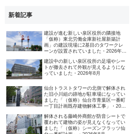
新着記事
建設が進む新しい泉区役所の隣接地
「仮称）東北労働金庫新社屋新築計
画」の建設現場に2基目のタワークレ
ーンが設置されていました・2026年8
月
建設中の新しい泉区役所の足場やシー
トが撤去されて外観が見えるようにな
っていました・2026年8月
仙台トラストタワーの北側で解体され
た旧小川組の跡地が駐車場になってい
ました「（仮称）仙台市青葉区一番町
一丁目計画既存建物解体工事」・2026
年8月
解体される藤崎外商館が防音シートで
覆われて建物の姿が見えなくなってい
ました「（仮称）シーズンフラッツ仙