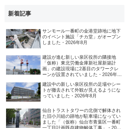
新着記事
サンモール一番町の金港堂跡地に地下
のイベント施設「チカ堂」がオープン
しました・2026年8月
建設が進む新しい泉区役所の隣接地
「仮称）東北労働金庫新社屋新築計
画」の建設現場に2基目のタワークレ
ーンが設置されていました・2026年8
月
建設中の新しい泉区役所の足場やシー
トが撤去されて外観が見えるようにな
っていました・2026年8月
仙台トラストタワーの北側で解体され
た旧小川組の跡地が駐車場になってい
ました「（仮称）仙台市青葉区一番町
一丁目計画既存建物解体工事」・2026