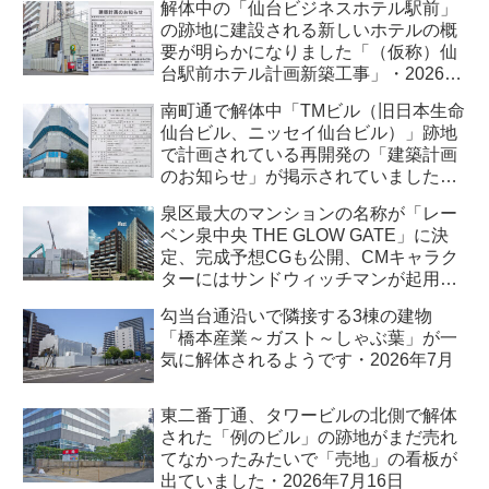
解体中の「仙台ビジネスホテル駅前」
の跡地に建設される新しいホテルの概
要が明らかになりました「（仮称）仙
台駅前ホテル計画新築工事」・2026年
7月
南町通で解体中「TMビル（旧日本生命
仙台ビル、ニッセイ仙台ビル）」跡地
で計画されている再開発の「建築計画
のお知らせ」が掲示されていました・
2026年7月
泉区最大のマンションの名称が「レー
ベン泉中央 THE GLOW GATE」に決
定、完成予想CGも公開、CMキャラク
ターにはサンドウィッチマンが起用さ
れました・2026年7月
勾当台通沿いで隣接する3棟の建物
「橋本産業～ガスト～しゃぶ葉」が一
気に解体されるようです・2026年7月
東二番丁通、タワービルの北側で解体
された「例のビル」の跡地がまだ売れ
てなかったみたいで「売地」の看板が
出ていました・2026年7月16日