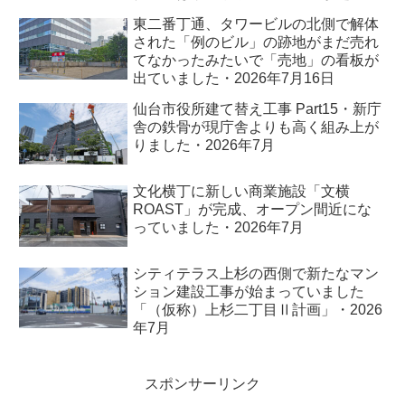
れました・2026年7月
東二番丁通、タワービルの北側で解体
された「例のビル」の跡地がまだ売れ
てなかったみたいで「売地」の看板が
出ていました・2026年7月16日
仙台市役所建て替え工事 Part15・新庁
舎の鉄骨が現庁舎よりも高く組み上が
りました・2026年7月
文化横丁に新しい商業施設「文横
ROAST」が完成、オープン間近にな
っていました・2026年7月
シティテラス上杉の西側で新たなマン
ション建設工事が始まっていました
「（仮称）上杉二丁目Ⅱ計画」・2026
年7月
スポンサーリンク