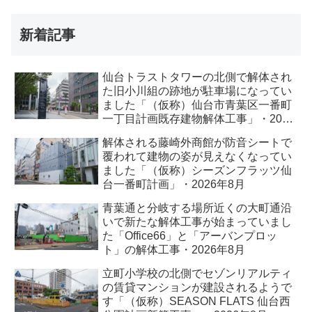
新着記事
仙台トラストタワーの北側で解体され
た旧小川組の跡地が駐車場になってい
ました「（仮称）仙台市青葉区一番町
一丁目計画既存建物解体工事」・2026
年8月
解体される藤崎外商館が防音シートで
覆われて建物の姿が見えなくなってい
ました「（仮称）シーズンフラッツ仙
台一番町計画」・2026年8月
青葉通と分岐する場所近くの大町通沿
いで新たな解体工事が始まっていまし
た「Office66」と「アーバンプロッ
ト」の解体工事・2026年8月
立町小学校の北側でセゾンリアルティ
の賃貸マンションが建設されるようで
す「（仮称）SEASON FLATS 仙台西