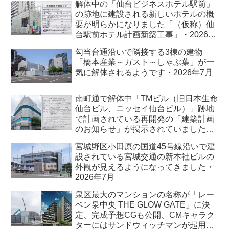
解体中の「仙台ビジネスホテル駅前」
の跡地に建設される新しいホテルの概
要が明らかになりました「（仮称）仙
台駅前ホテル計画新築工事」・2026年
7月
勾当台通沿いで隣接する3棟の建物
「橋本産業～ガスト～しゃぶ葉」が一
気に解体されるようです・2026年7月
南町通で解体中「TMビル（旧日本生命
仙台ビル、ニッセイ仙台ビル）」跡地
で計画されている再開発の「建築計画
のお知らせ」が掲示されていました・
2026年7月
宮城野区小田原の国道45号線沿いで建
設されている宮城交通の新本社ビルの
外観が見えるようになってきました・
2026年7月
泉区最大のマンションの名称が「レー
ベン泉中央 THE GLOW GATE」に決
定、完成予想CGも公開、CMキャラク
ターにはサンドウィッチマンが起用さ