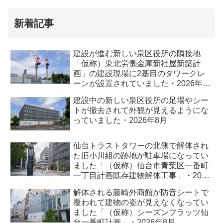
新着記事
建設が進む新しい泉区役所の隣接地
「仮称）東北労働金庫新社屋新築計
画」の建設現場に2基目のタワークレ
ーンが設置されていました・2026年8
月
建設中の新しい泉区役所の足場やシー
トが撤去されて外観が見えるようにな
っていました・2026年8月
仙台トラストタワーの北側で解体され
た旧小川組の跡地が駐車場になってい
ました「（仮称）仙台市青葉区一番町
一丁目計画既存建物解体工事」・2026
年8月
解体される藤崎外商館が防音シートで
覆われて建物の姿が見えなくなってい
ました「（仮称）シーズンフラッツ仙
台一番町計画」・2026年8月