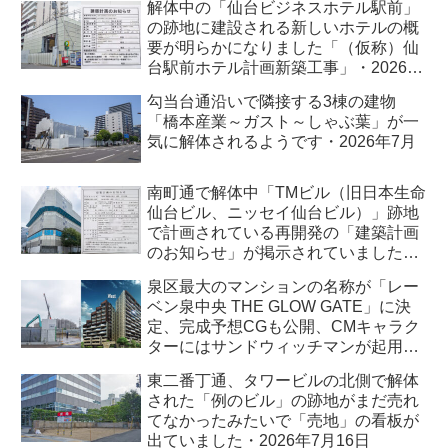
解体中の「仙台ビジネスホテル駅前」
の跡地に建設される新しいホテルの概
要が明らかになりました「（仮称）仙
台駅前ホテル計画新築工事」・2026年
7月
勾当台通沿いで隣接する3棟の建物
「橋本産業～ガスト～しゃぶ葉」が一
気に解体されるようです・2026年7月
南町通で解体中「TMビル（旧日本生命
仙台ビル、ニッセイ仙台ビル）」跡地
で計画されている再開発の「建築計画
のお知らせ」が掲示されていました・
2026年7月
泉区最大のマンションの名称が「レー
ベン泉中央 THE GLOW GATE」に決
定、完成予想CGも公開、CMキャラク
ターにはサンドウィッチマンが起用さ
れました・2026年7月
東二番丁通、タワービルの北側で解体
された「例のビル」の跡地がまだ売れ
てなかったみたいで「売地」の看板が
出ていました・2026年7月16日