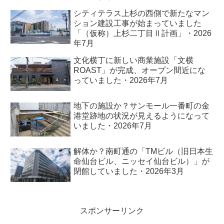
シティテラス上杉の西側で新たなマン
ション建設工事が始まっていました
「（仮称）上杉二丁目Ⅱ計画」・2026
年7月
文化横丁に新しい商業施設「文横
ROAST」が完成、オープン間近にな
っていました・2026年7月
地下の施設か？サンモール一番町の金
港堂跡地の状況が見えるようになって
いました・2026年7月
解体か？南町通の「TMビル（旧日本生
命仙台ビル、ニッセイ仙台ビル）」が
閉館していました・2026年3月
スポンサーリンク