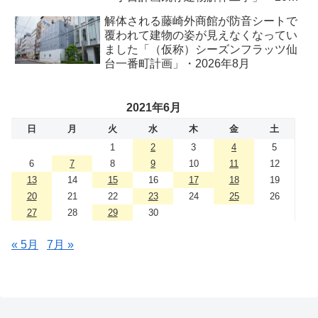
年8月
解体される藤崎外商館が防音シートで
覆われて建物の姿が見えなくなってい
ました「（仮称）シーズンフラッツ仙
台一番町計画」・2026年8月
2021年6月
日
月
火
水
木
金
土
1
2
3
4
5
6
7
8
9
10
11
12
13
14
15
16
17
18
19
20
21
22
23
24
25
26
27
28
29
30
« 5月
7月 »