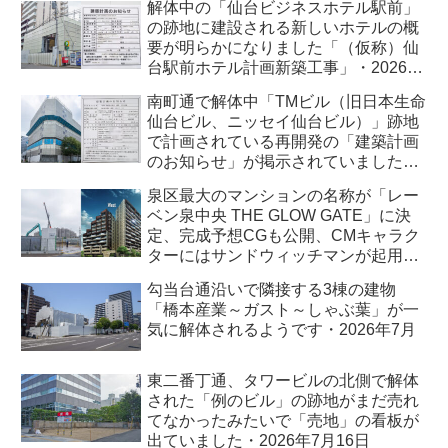
解体中の「仙台ビジネスホテル駅前」
の跡地に建設される新しいホテルの概
要が明らかになりました「（仮称）仙
台駅前ホテル計画新築工事」・2026年
7月
南町通で解体中「TMビル（旧日本生命
仙台ビル、ニッセイ仙台ビル）」跡地
で計画されている再開発の「建築計画
のお知らせ」が掲示されていました・
2026年7月
泉区最大のマンションの名称が「レー
ベン泉中央 THE GLOW GATE」に決
定、完成予想CGも公開、CMキャラク
ターにはサンドウィッチマンが起用さ
れました・2026年7月
勾当台通沿いで隣接する3棟の建物
「橋本産業～ガスト～しゃぶ葉」が一
気に解体されるようです・2026年7月
東二番丁通、タワービルの北側で解体
された「例のビル」の跡地がまだ売れ
てなかったみたいで「売地」の看板が
出ていました・2026年7月16日