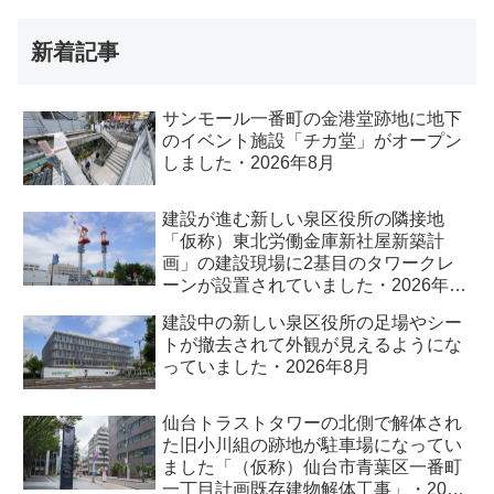
新着記事
サンモール一番町の金港堂跡地に地下
のイベント施設「チカ堂」がオープン
しました・2026年8月
建設が進む新しい泉区役所の隣接地
「仮称）東北労働金庫新社屋新築計
画」の建設現場に2基目のタワークレ
ーンが設置されていました・2026年8
月
建設中の新しい泉区役所の足場やシー
トが撤去されて外観が見えるようにな
っていました・2026年8月
仙台トラストタワーの北側で解体され
た旧小川組の跡地が駐車場になってい
ました「（仮称）仙台市青葉区一番町
一丁目計画既存建物解体工事」・2026