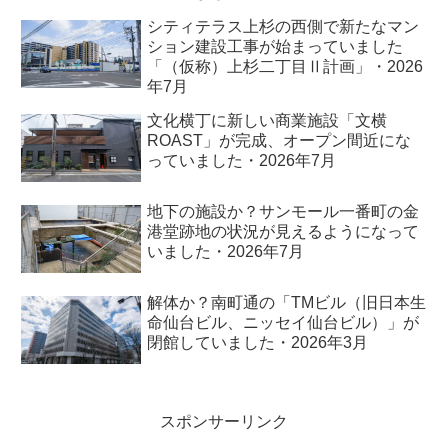
シティテラス上杉の西側で新たなマン
ション建設工事が始まっていました
「（仮称）上杉二丁目Ⅱ計画」・2026
年7月
文化横丁に新しい商業施設「文横
ROAST」が完成、オープン間近にな
っていました・2026年7月
地下の施設か？サンモール一番町の金
港堂跡地の状況が見えるようになって
いました・2026年7月
解体か？南町通の「TMビル（旧日本生
命仙台ビル、ニッセイ仙台ビル）」が
閉館していました・2026年3月
スポンサーリンク