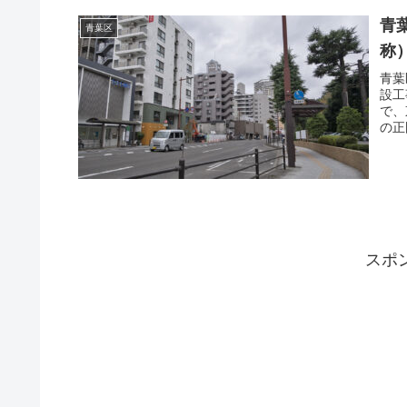
青
青葉区
称
青葉
設工
で、
の正
スポ