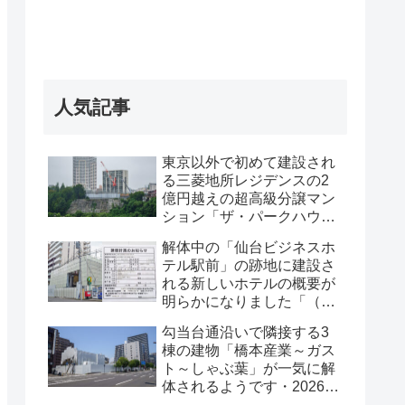
人気記事
東京以外で初めて建設され
る三菱地所レジデンスの2
億円越えの超高級分譲マン
ション「ザ・パークハウス
グラン仙台広瀬町」が組み
解体中の「仙台ビジネスホ
上がってきました・2026 年
テル駅前」の跡地に建設さ
8月
れる新しいホテルの概要が
明らかになりました「（仮
称）仙台駅前ホテル計画新
勾当台通沿いで隣接する3
築工事」・2026年7月
棟の建物「橋本産業～ガス
ト～しゃぶ葉」が一気に解
体されるようです・2026年
7月