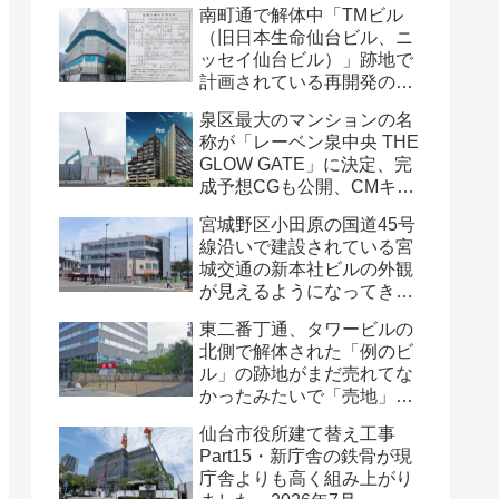
南町通で解体中「TMビル
（旧日本生命仙台ビル、ニ
ッセイ仙台ビル）」跡地で
計画されている再開発の
「建築計画のお知らせ」が
泉区最大のマンションの名
掲示されていました・2026
称が「レーベン泉中央 THE
年7月
GLOW GATE」に決定、完
成予想CGも公開、CMキャ
ラクターにはサンドウィッ
宮城野区小田原の国道45号
チマンが起用されました・
線沿いで建設されている宮
2026年7月
城交通の新本社ビルの外観
が見えるようになってきま
した・2026年7月
東二番丁通、タワービルの
北側で解体された「例のビ
ル」の跡地がまだ売れてな
かったみたいで「売地」の
看板が出ていました・2026
仙台市役所建て替え工事
年7月16日
Part15・新庁舎の鉄骨が現
庁舎よりも高く組み上がり