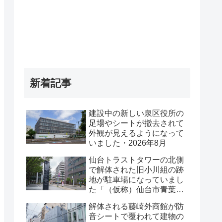
新着記事
建設中の新しい泉区役所の
足場やシートが撤去されて
外観が見えるようになって
いました・2026年8月
仙台トラストタワーの北側
で解体された旧小川組の跡
地が駐車場になっていまし
た「（仮称）仙台市青葉区
一番町一丁目計画既存建物
解体される藤崎外商館が防
解体工事」・2026年8月
音シートで覆われて建物の