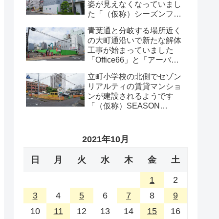
姿が見えなくなっていまし
た「（仮称）シーズンフラ
ッツ仙台一番町計画」・
青葉通と分岐する場所近く
2026年8月
の大町通沿いで新たな解体
工事が始まっていました
「Office66」と「アーバン
プロット」の解体工事・
立町小学校の北側でセゾン
2026年8月
リアルティの賃貸マンショ
ンが建設されるようです
「（仮称）SEASON
FLATS 仙台西公園計画新築
工事」・2026年8月
2021年10月
日
月
火
水
木
金
土
1
2
3
4
5
6
7
8
9
10
11
12
13
14
15
16