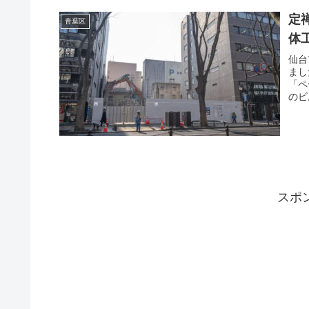
定
青葉区
体
仙台
まし
「ペ
のビ
スポ