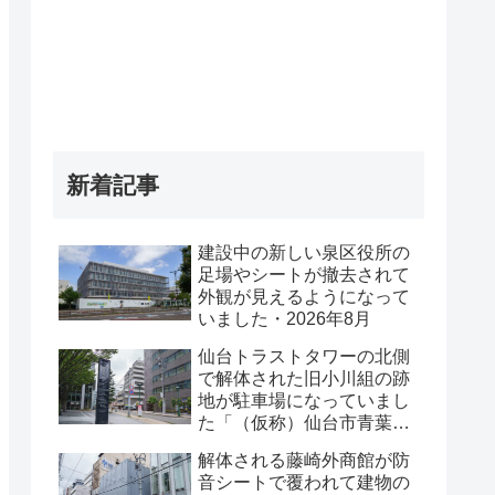
新着記事
建設中の新しい泉区役所の
足場やシートが撤去されて
外観が見えるようになって
いました・2026年8月
仙台トラストタワーの北側
で解体された旧小川組の跡
地が駐車場になっていまし
た「（仮称）仙台市青葉区
一番町一丁目計画既存建物
解体される藤崎外商館が防
解体工事」・2026年8月
音シートで覆われて建物の