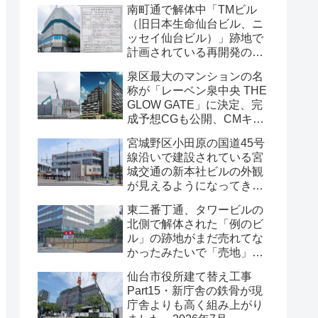
南町通で解体中「TMビル
（旧日本生命仙台ビル、ニ
ッセイ仙台ビル）」跡地で
計画されている再開発の
「建築計画のお知らせ」が
泉区最大のマンションの名
掲示されていました・2026
称が「レーベン泉中央 THE
年7月
GLOW GATE」に決定、完
成予想CGも公開、CMキャ
ラクターにはサンドウィッ
宮城野区小田原の国道45号
チマンが起用されました・
線沿いで建設されている宮
2026年7月
城交通の新本社ビルの外観
が見えるようになってきま
した・2026年7月
東二番丁通、タワービルの
北側で解体された「例のビ
ル」の跡地がまだ売れてな
かったみたいで「売地」の
看板が出ていました・2026
仙台市役所建て替え工事
年7月16日
Part15・新庁舎の鉄骨が現
庁舎よりも高く組み上がり