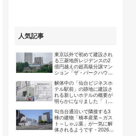
人気記事
東京以外で初めて建設され
る三菱地所レジデンスの2
億円越えの超高級分譲マン
ション「ザ・パークハウス
グラン仙台広瀬町」が組み
解体中の「仙台ビジネスホ
上がってきました・2026 年
テル駅前」の跡地に建設さ
8月
れる新しいホテルの概要が
明らかになりました「（仮
称）仙台駅前ホテル計画新
勾当台通沿いで隣接する3
築工事」・2026年7月
棟の建物「橋本産業～ガス
ト～しゃぶ葉」が一気に解
体されるようです・2026年
7月