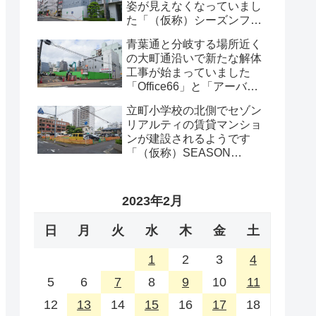
姿が見えなくなっていまし
た「（仮称）シーズンフラ
ッツ仙台一番町計画」・
青葉通と分岐する場所近く
2026年8月
の大町通沿いで新たな解体
工事が始まっていました
「Office66」と「アーバン
プロット」の解体工事・
立町小学校の北側でセゾン
2026年8月
リアルティの賃貸マンショ
ンが建設されるようです
「（仮称）SEASON
FLATS 仙台西公園計画新築
工事」・2026年8月
2023年2月
日
月
火
水
木
金
土
1
2
3
4
5
6
7
8
9
10
11
12
13
14
15
16
17
18