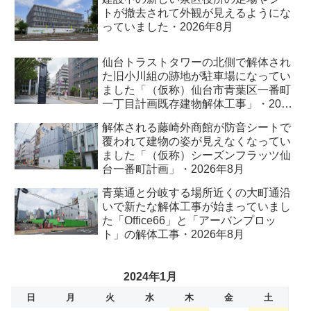
トが撤去されて外観が見えるようにな
っていました・2026年8月
仙台トラストタワーの北側で解体され
た旧小川組の跡地が駐車場になってい
ました「（仮称）仙台市青葉区一番町
一丁目計画既存建物解体工事」・2026
年8月
解体される藤崎外商館が防音シートで
覆われて建物の姿が見えなくなってい
ました「（仮称）シーズンフラッツ仙
台一番町計画」・2026年8月
青葉通と分岐する場所近くの大町通沿
いで新たな解体工事が始まっていまし
た「Office66」と「アーバンプロッ
ト」の解体工事・2026年8月
2024年1月
日
月
火
水
木
金
土