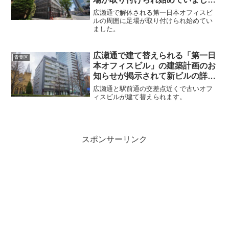
た・2026年5月
広瀬通で解体される第一日本オフィスビ
ルの周囲に足場が取り付けられ始めてい
ました。
広瀬通で建て替えられる「第一日
青葉区
本オフィスビル」の建築計画のお
知らせが掲示されて新ビルの詳細
が判明しました・2026年2月
広瀬通と駅前通の交差点近くで古いオフ
ィスビルが建て替えられます。
スポンサーリンク