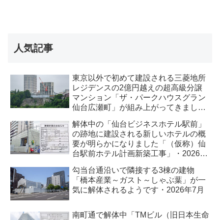
人気記事
東京以外で初めて建設される三菱地所
レジデンスの2億円越えの超高級分譲
マンション「ザ・パークハウスグラン
仙台広瀬町」が組み上がってきまし
た・2026 年8月
解体中の「仙台ビジネスホテル駅前」
の跡地に建設される新しいホテルの概
要が明らかになりました「（仮称）仙
台駅前ホテル計画新築工事」・2026年
7月
勾当台通沿いで隣接する3棟の建物
「橋本産業～ガスト～しゃぶ葉」が一
気に解体されるようです・2026年7月
南町通で解体中「TMビル（旧日本生命