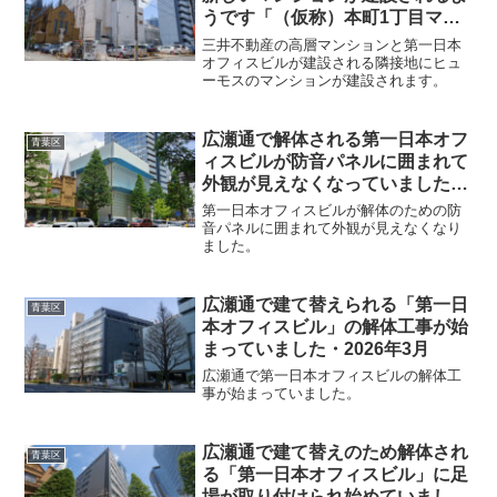
うです「（仮称）本町1丁目マン
ション新築工事」・2026年6月
三井不動産の高層マンションと第一日本
オフィスビルが建設される隣接地にヒュ
ーモスのマンションが建設されます。
広瀬通で解体される第一日本オフ
青葉区
ィスビルが防音パネルに囲まれて
外観が見えなくなっていました・
2026年6月
第一日本オフィスビルが解体のための防
音パネルに囲まれて外観が見えなくなり
ました。
広瀬通で建て替えられる「第一日
青葉区
本オフィスビル」の解体工事が始
まっていました・2026年3月
広瀬通で第一日本オフィスビルの解体工
事が始まっていました。
広瀬通で建て替えのため解体され
青葉区
る「第一日本オフィスビル」に足
場が取り付けられ始めていまし