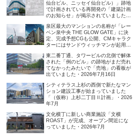
仙台ビル、ニッセイ仙台ビル）」跡地
で計画されている再開発の「建築計画
のお知らせ」が掲示されていました・
2026年7月
泉区最大のマンションの名称が「レー
ベン泉中央 THE GLOW GATE」に決
定、完成予想CGも公開、CMキャラク
ターにはサンドウィッチマンが起用さ
れました・2026年7月
東二番丁通、タワービルの北側で解体
された「例のビル」の跡地がまだ売れ
てなかったみたいで「売地」の看板が
出ていました・2026年7月16日
シティテラス上杉の西側で新たなマン
ション建設工事が始まっていました
「（仮称）上杉二丁目Ⅱ計画」・2026
年7月
文化横丁に新しい商業施設「文横
ROAST」が完成、オープン間近にな
っていました・2026年7月