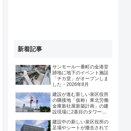
新着記事
サンモール一番町の金港堂
跡地に地下のイベント施設
「チカ堂」がオープンしま
した・2026年8月
建設が進む新しい泉区役所
の隣接地「仮称）東北労働
金庫新社屋新築計画」の建
設現場に2基目のタワーク
レーンが設置されていまし
建設中の新しい泉区役所の
た・2026年8月
足場やシートが撤去されて