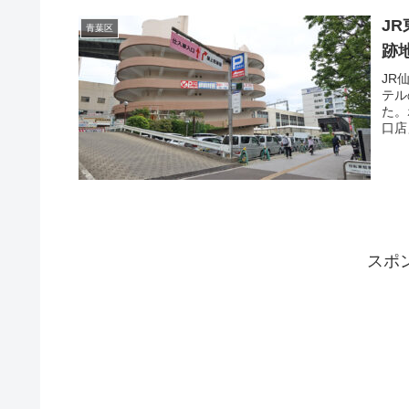
J
青葉区
跡
JR
テル
た。
口店
スポ