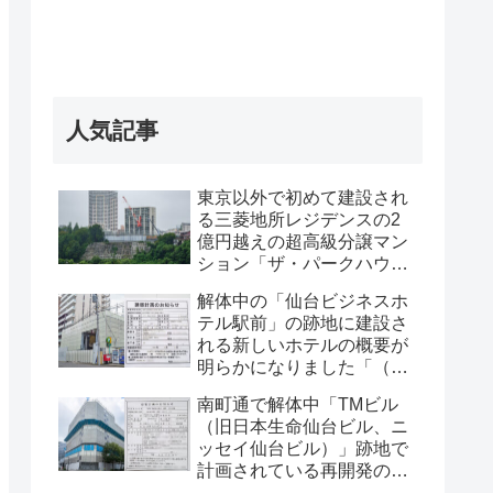
人気記事
東京以外で初めて建設され
る三菱地所レジデンスの2
億円越えの超高級分譲マン
ション「ザ・パークハウス
グラン仙台広瀬町」が組み
解体中の「仙台ビジネスホ
上がってきました・2026 年
テル駅前」の跡地に建設さ
8月
れる新しいホテルの概要が
明らかになりました「（仮
称）仙台駅前ホテル計画新
南町通で解体中「TMビル
築工事」・2026年7月
（旧日本生命仙台ビル、ニ
ッセイ仙台ビル）」跡地で
計画されている再開発の
「建築計画のお知らせ」が