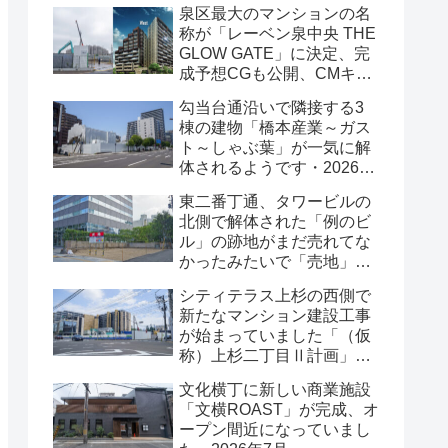
泉区最大のマンションの名
掲示されていました・2026
称が「レーベン泉中央 THE
年7月
GLOW GATE」に決定、完
成予想CGも公開、CMキャ
ラクターにはサンドウィッ
勾当台通沿いで隣接する3
チマンが起用されました・
棟の建物「橋本産業～ガス
2026年7月
ト～しゃぶ葉」が一気に解
体されるようです・2026年
7月
東二番丁通、タワービルの
北側で解体された「例のビ
ル」の跡地がまだ売れてな
かったみたいで「売地」の
看板が出ていました・2026
シティテラス上杉の西側で
年7月16日
新たなマンション建設工事
が始まっていました「（仮
称）上杉二丁目Ⅱ計画」・
2026年7月
文化横丁に新しい商業施設
「文横ROAST」が完成、オ
ープン間近になっていまし