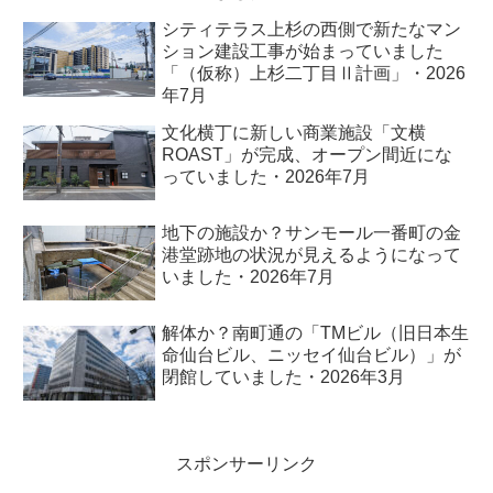
シティテラス上杉の西側で新たなマン
ション建設工事が始まっていました
「（仮称）上杉二丁目Ⅱ計画」・2026
年7月
文化横丁に新しい商業施設「文横
ROAST」が完成、オープン間近にな
っていました・2026年7月
地下の施設か？サンモール一番町の金
港堂跡地の状況が見えるようになって
いました・2026年7月
解体か？南町通の「TMビル（旧日本生
命仙台ビル、ニッセイ仙台ビル）」が
閉館していました・2026年3月
スポンサーリンク