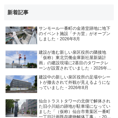
新着記事
サンモール一番町の金港堂跡地に地下
のイベント施設「チカ堂」がオープン
しました・2026年8月
建設が進む新しい泉区役所の隣接地
「仮称）東北労働金庫新社屋新築計
画」の建設現場に2基目のタワークレ
ーンが設置されていました・2026年8
月
建設中の新しい泉区役所の足場やシー
トが撤去されて外観が見えるようにな
っていました・2026年8月
仙台トラストタワーの北側で解体され
た旧小川組の跡地が駐車場になってい
ました「（仮称）仙台市青葉区一番町
一丁目計画既存建物解体工事」・2026