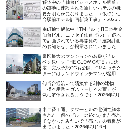
解体中の「仙台ビジネスホテル駅前」
の跡地に建設される新しいホテルの概
要が明らかになりました「（仮称）仙
台駅前ホテル計画新築工事」・2026年
7月
南町通で解体中「TMビル（旧日本生命
仙台ビル、ニッセイ仙台ビル）」跡地
で計画されている再開発の「建築計画
のお知らせ」が掲示されていました・
2026年7月
泉区最大のマンションの名称が「レー
ベン泉中央 THE GLOW GATE」に決
定、完成予想CGも公開、CMキャラク
ターにはサンドウィッチマンが起用さ
れました・2026年7月
勾当台通沿いで隣接する3棟の建物
「橋本産業～ガスト～しゃぶ葉」が一
気に解体されるようです・2026年7月
東二番丁通、タワービルの北側で解体
された「例のビル」の跡地がまだ売れ
てなかったみたいで「売地」の看板が
出ていました・2026年7月16日