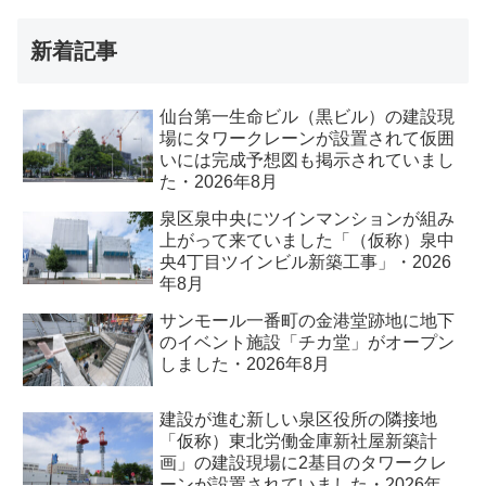
新着記事
仙台第一生命ビル（黒ビル）の建設現
場にタワークレーンが設置されて仮囲
いには完成予想図も掲示されていまし
た・2026年8月
泉区泉中央にツインマンションが組み
上がって来ていました「（仮称）泉中
央4丁目ツインビル新築工事」・2026
年8月
サンモール一番町の金港堂跡地に地下
のイベント施設「チカ堂」がオープン
しました・2026年8月
建設が進む新しい泉区役所の隣接地
「仮称）東北労働金庫新社屋新築計
画」の建設現場に2基目のタワークレ
ーンが設置されていました・2026年8