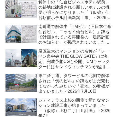
解体中の「仙台ビジネスホテル駅前」
の跡地に建設される新しいホテルの概
要が明らかになりました「（仮称）仙
台駅前ホテル計画新築工事」・2026年
7月
南町通で解体中「TMビル（旧日本生命
仙台ビル、ニッセイ仙台ビル）」跡地
で計画されている再開発の「建築計画
のお知らせ」が掲示されていました・
2026年7月
泉区最大のマンションの名称が「レー
ベン泉中央 THE GLOW GATE」に決
定、完成予想CGも公開、CMキャラク
ターにはサンドウィッチマンが起用さ
れました・2026年7月
東二番丁通、タワービルの北側で解体
された「例のビル」の跡地がまだ売れ
てなかったみたいで「売地」の看板が
出ていました・2026年7月16日
シティテラス上杉の西側で新たなマン
ション建設工事が始まっていました
「（仮称）上杉二丁目Ⅱ計画」・2026
年7月