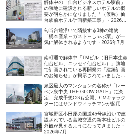
解体中の「仙台ビジネスホテル駅前」
の跡地に建設される新しいホテルの概
要が明らかになりました「（仮称）仙
台駅前ホテル計画新築工事」・2026年
7月
勾当台通沿いで隣接する3棟の建物
「橋本産業～ガスト～しゃぶ葉」が一
気に解体されるようです・2026年7月
南町通で解体中「TMビル（旧日本生命
仙台ビル、ニッセイ仙台ビル）」跡地
で計画されている再開発の「建築計画
のお知らせ」が掲示されていました・
2026年7月
泉区最大のマンションの名称が「レー
ベン泉中央 THE GLOW GATE」に決
定、完成予想CGも公開、CMキャラク
ターにはサンドウィッチマンが起用さ
れました・2026年7月
宮城野区小田原の国道45号線沿いで建
設されている宮城交通の新本社ビルの
外観が見えるようになってきました・
2026年7月