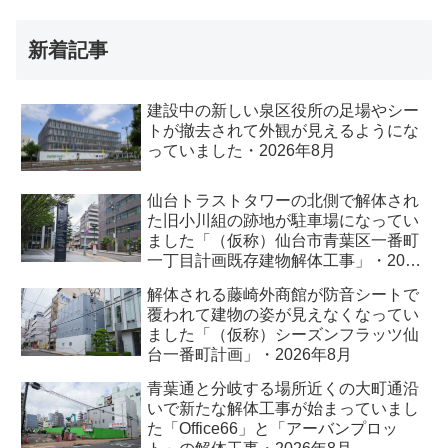
新着記事
建設中の新しい泉区役所の足場やシー
トが撤去されて外観が見えるようにな
っていました・2026年8月
仙台トラストタワーの北側で解体され
た旧小川組の跡地が駐車場になってい
ました「（仮称）仙台市青葉区一番町
一丁目計画既存建物解体工事」・2026
年8月
解体される藤崎外商館が防音シートで
覆われて建物の姿が見えなくなってい
ました「（仮称）シーズンフラッツ仙
台一番町計画」・2026年8月
青葉通と分岐する場所近くの大町通沿
いで新たな解体工事が始まっていまし
た「Office66」と「アーバンプロッ