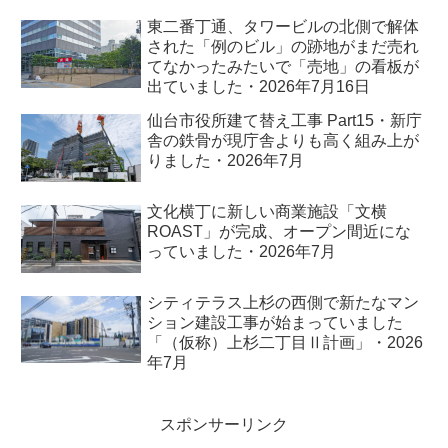
東二番丁通、タワービルの北側で解体
された「例のビル」の跡地がまだ売れ
てなかったみたいで「売地」の看板が
出ていました・2026年7月16日
仙台市役所建て替え工事 Part15・新庁
舎の鉄骨が現庁舎よりも高く組み上が
りました・2026年7月
文化横丁に新しい商業施設「文横
ROAST」が完成、オープン間近にな
っていました・2026年7月
シティテラス上杉の西側で新たなマン
ション建設工事が始まっていました
「（仮称）上杉二丁目Ⅱ計画」・2026
年7月
スポンサーリンク