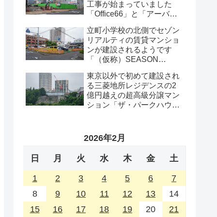
工事が始まっていました
「Office66」と「アーバン
プロット」の解体工事・
立町小学校の北側でセゾン
2026年8月
リアルティの賃貸マンショ
ンが建設されるようです
「（仮称）SEASON
FLATS 仙台西公園計画新築
東京以外で初めて建設され
工事」・2026年8月
る三菱地所レジデンスの2
億円越えの超高級分譲マン
ション「ザ・パークハウス
グラン仙台広瀬町」が組み
上がってきました・2026 年
8月
2026年2月
日
月
火
水
木
金
土
1
2
3
4
5
6
7
8
9
10
11
12
13
14
15
16
17
18
19
20
21