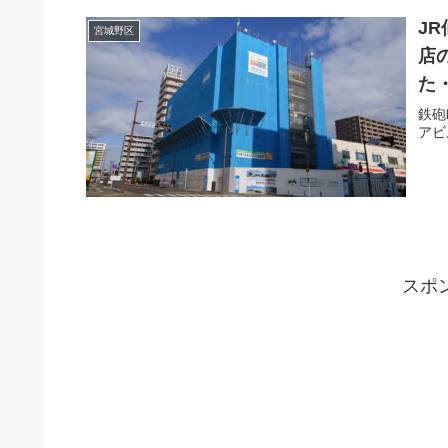
J
宮城野区
店
た・
鉄砲
アビ
スポ