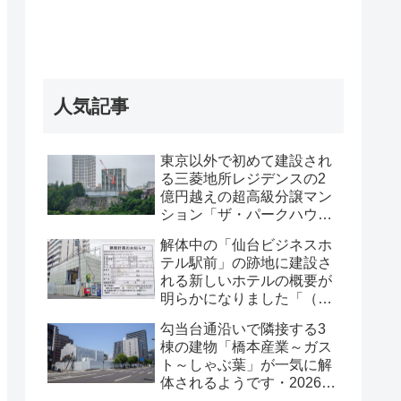
人気記事
東京以外で初めて建設され
る三菱地所レジデンスの2
億円越えの超高級分譲マン
ション「ザ・パークハウス
グラン仙台広瀬町」が組み
解体中の「仙台ビジネスホ
上がってきました・2026 年
テル駅前」の跡地に建設さ
8月
れる新しいホテルの概要が
明らかになりました「（仮
称）仙台駅前ホテル計画新
勾当台通沿いで隣接する3
築工事」・2026年7月
棟の建物「橋本産業～ガス
ト～しゃぶ葉」が一気に解
体されるようです・2026年
7月