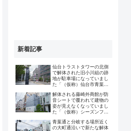
新着記事
仙台トラストタワーの北側
で解体された旧小川組の跡
地が駐車場になっていまし
た「（仮称）仙台市青葉区
一番町一丁目計画既存建物
解体される藤崎外商館が防
解体工事」・2026年8月
音シートで覆われて建物の
姿が見えなくなっていまし
た「（仮称）シーズンフラ
ッツ仙台一番町計画」・
青葉通と分岐する場所近く
2026年8月
の大町通沿いで新たな解体