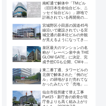
南町通で解体中「TMビル
（旧日本生命仙台ビル、ニ
ッセイ仙台ビル）」跡地で
計画されている再開発の
「建築計画のお知らせ」が
宮城野区小田原の国道45号
掲示されていました・2026
線沿いで建設されている宮
年7月
城交通の新本社ビルの外観
が見えるようになってきま
した・2026年7月
泉区最大のマンションの名
称が「レーベン泉中央 THE
GLOW GATE」に決定、完
成予想CGも公開、CMキャ
ラクターにはサンドウィッ
東二番丁通、タワービルの
チマンが起用されました・
北側で解体された「例のビ
2026年7月
ル」の跡地がまだ売れてな
かったみたいで「売地」の
看板が出ていました・2026
仙台市役所建て替え工事
年7月16日
Part15・新庁舎の鉄骨が現
庁舎よりも高く組み上がり