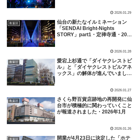
2026年1月
2026.01.29
仙台の新たなイルミネーション
青葉区
「SENDAI Bright-Nights
STORY」part1・定禅寺通・2026
年1月
2026.01.28
愛宕上杉通で「ダイヤクレストビ
青葉区
ル」と「ダイヤクレストビルアネ
ックス」の解体が進んでいまし
た・2026年1月
2026.01.27
さくら野百貨店跡地の再開発に仙
青葉区
台市が積極的に関わっていくこと
が報道されました・2026年1月
2026.01.26
開業が4月23日に決定した「ホテ
青葉区