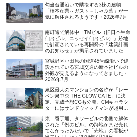
7月
勾当台通沿いで隣接する3棟の建物
「橋本産業～ガスト～しゃぶ葉」が一
気に解体されるようです・2026年7月
南町通で解体中「TMビル（旧日本生命
仙台ビル、ニッセイ仙台ビル）」跡地
で計画されている再開発の「建築計画
のお知らせ」が掲示されていました・
2026年7月
宮城野区小田原の国道45号線沿いで建
設されている宮城交通の新本社ビルの
外観が見えるようになってきました・
2026年7月
泉区最大のマンションの名称が「レー
ベン泉中央 THE GLOW GATE」に決
定、完成予想CGも公開、CMキャラク
ターにはサンドウィッチマンが起用さ
れました・2026年7月
東二番丁通、タワービルの北側で解体
された「例のビル」の跡地がまだ売れ
てなかったみたいで「売地」の看板が
出ていました・2026年7月16日