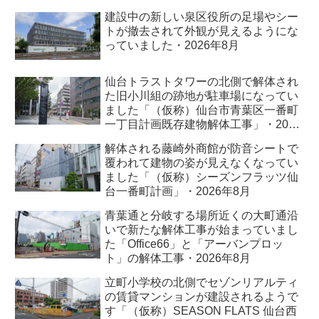
建設中の新しい泉区役所の足場やシー
トが撤去されて外観が見えるようにな
っていました・2026年8月
仙台トラストタワーの北側で解体され
た旧小川組の跡地が駐車場になってい
ました「（仮称）仙台市青葉区一番町
一丁目計画既存建物解体工事」・2026
年8月
解体される藤崎外商館が防音シートで
覆われて建物の姿が見えなくなってい
ました「（仮称）シーズンフラッツ仙
台一番町計画」・2026年8月
青葉通と分岐する場所近くの大町通沿
いで新たな解体工事が始まっていまし
た「Office66」と「アーバンプロッ
ト」の解体工事・2026年8月
立町小学校の北側でセゾンリアルティ
の賃貸マンションが建設されるようで
す「（仮称）SEASON FLATS 仙台西