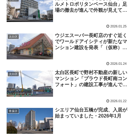
ルメトロポリタンベース仙台」足
場の撤去が進んで外観が見えてき
ました・2026年1月
2026.01.25
ウジエスーパー長町店のすぐ近く
太白区
でワールドアイシティが新たなマ
ンション建設を発表「（仮称）長
町南二丁目PJ新築工事」・2026
年1月
2026.01.24
太白区長町で野村不動産の新しい
太白区
マンション「プラウド長町南コン
フォート」の建設工事が進んでい
ました・2026年1月
2026.01.22
シエリア仙台五橋が完成、入居が
青葉区
始まっていました・2026年1月