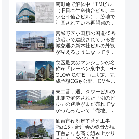
南町通で解体中「TMビル
（旧日本生命仙台ビル、ニ
ッセイ仙台ビル）」跡地で
計画されている再開発の
「建築計画のお知らせ」が
宮城野区小田原の国道45号
掲示されていました・2026
線沿いで建設されている宮
年7月
城交通の新本社ビルの外観
が見えるようになってきま
した・2026年7月
泉区最大のマンションの名
称が「レーベン泉中央 THE
GLOW GATE」に決定、完
成予想CGも公開、CMキャ
ラクターにはサンドウィッ
東二番丁通、タワービルの
チマンが起用されました・
北側で解体された「例のビ
2026年7月
ル」の跡地がまだ売れてな
かったみたいで「売地」の
看板が出ていました・2026
仙台市役所建て替え工事
年7月16日
Part15・新庁舎の鉄骨が現
庁舎よりも高く組み上がり