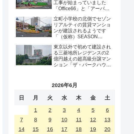
工事が始まっていました
「Office66」と「アーバン
プロット」の解体工事・
立町小学校の北側でセゾン
2026年8月
リアルティの賃貸マンショ
ンが建設されるようです
「（仮称）SEASON
FLATS 仙台西公園計画新築
東京以外で初めて建設され
工事」・2026年8月
る三菱地所レジデンスの2
億円越えの超高級分譲マン
ション「ザ・パークハウス
グラン仙台広瀬町」が組み
上がってきました・2026 年
8月
2026年6月
日
月
火
水
木
金
土
1
2
3
4
5
6
7
8
9
10
11
12
13
14
15
16
17
18
19
20