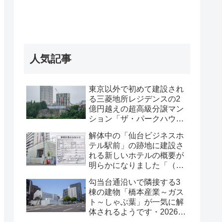
人気記事
東京以外で初めて建設され
る三菱地所レジデンスの2
億円越えの超高級分譲マン
ション「ザ・パークハウス
グラン仙台広瀬町」が組み
解体中の「仙台ビジネスホ
上がってきました・2026 年
テル駅前」の跡地に建設さ
8月
れる新しいホテルの概要が
明らかになりました「（仮
称）仙台駅前ホテル計画新
勾当台通沿いで隣接する3
築工事」・2026年7月
棟の建物「橋本産業～ガス
ト～しゃぶ葉」が一気に解
体されるようです・2026年
7月