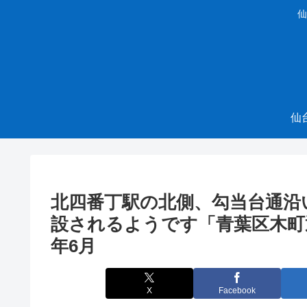
仙
仙
北四番丁駅の北側、勾当台通沿
設されるようです「青葉区木町通
年6月
X
Facebook