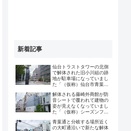
新着記事
仙台トラストタワーの北側
で解体された旧小川組の跡
地が駐車場になっていまし
た「（仮称）仙台市青葉区
一番町一丁目計画既存建物
解体される藤崎外商館が防
解体工事」・2026年8月
音シートで覆われて建物の
姿が見えなくなっていまし
た「（仮称）シーズンフラ
ッツ仙台一番町計画」・
青葉通と分岐する場所近く
2026年8月
の大町通沿いで新たな解体