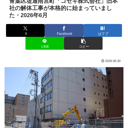
青葉区堤通雨宮町「コセキ株式会社」旧本
社の解体工事が本格的に始まっていまし
た・2026年6月
X
Facebook
はてブ
LINE
コピー
2026.06.30