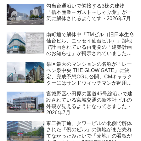
7月
勾当台通沿いで隣接する3棟の建物
「橋本産業～ガスト～しゃぶ葉」が一
気に解体されるようです・2026年7月
南町通で解体中「TMビル（旧日本生命
仙台ビル、ニッセイ仙台ビル）」跡地
で計画されている再開発の「建築計画
のお知らせ」が掲示されていました・
2026年7月
泉区最大のマンションの名称が「レー
ベン泉中央 THE GLOW GATE」に決
定、完成予想CGも公開、CMキャラク
ターにはサンドウィッチマンが起用さ
れました・2026年7月
宮城野区小田原の国道45号線沿いで建
設されている宮城交通の新本社ビルの
外観が見えるようになってきました・
2026年7月
東二番丁通、タワービルの北側で解体
された「例のビル」の跡地がまだ売れ
てなかったみたいで「売地」の看板が