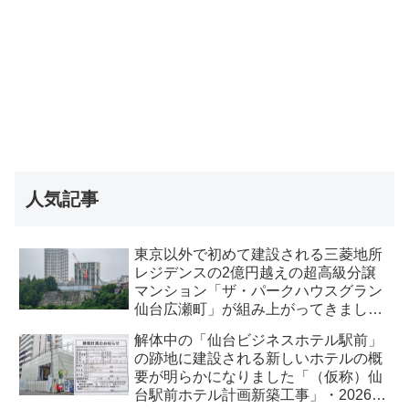
人気記事
東京以外で初めて建設される三菱地所
レジデンスの2億円越えの超高級分譲
マンション「ザ・パークハウスグラン
仙台広瀬町」が組み上がってきまし
た・2026 年8月
解体中の「仙台ビジネスホテル駅前」
の跡地に建設される新しいホテルの概
要が明らかになりました「（仮称）仙
台駅前ホテル計画新築工事」・2026年