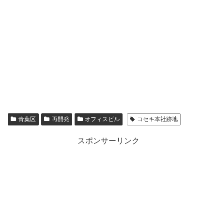
青葉区
再開発
オフィスビル
コセキ本社跡地
スポンサーリンク