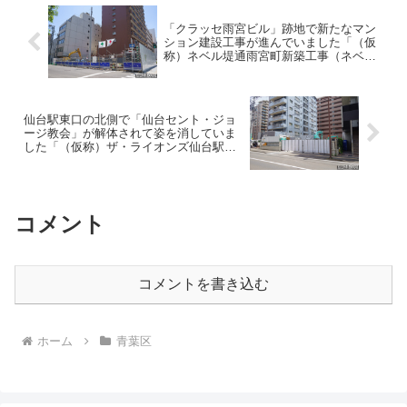
「クラッセ雨宮ビル」跡地で新たなマン
ション建設工事が進んでいました「（仮
称）ネベル堤通雨宮町新築工事（ネベル
仙台PROJECT）」・2026年6月
仙台駅東口の北側で「仙台セント・ジョ
ージ教会」が解体されて姿を消していま
した「（仮称）ザ・ライオンズ仙台駅東
口 新築工事」・2026年7月
コメント
コメントを書き込む
ホーム
青葉区