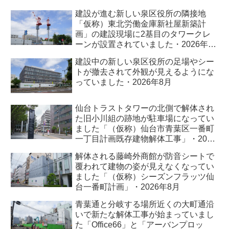
建設が進む新しい泉区役所の隣接地
「仮称）東北労働金庫新社屋新築計
画」の建設現場に2基目のタワークレ
ーンが設置されていました・2026年8
月
建設中の新しい泉区役所の足場やシー
トが撤去されて外観が見えるようにな
っていました・2026年8月
仙台トラストタワーの北側で解体され
た旧小川組の跡地が駐車場になってい
ました「（仮称）仙台市青葉区一番町
一丁目計画既存建物解体工事」・2026
年8月
解体される藤崎外商館が防音シートで
覆われて建物の姿が見えなくなってい
ました「（仮称）シーズンフラッツ仙
台一番町計画」・2026年8月
青葉通と分岐する場所近くの大町通沿
いで新たな解体工事が始まっていまし
た「Office66」と「アーバンプロッ