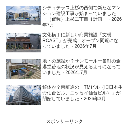
シティテラス上杉の西側で新たなマン
ション建設工事が始まっていました
「（仮称）上杉二丁目Ⅱ計画」・2026
年7月
文化横丁に新しい商業施設「文横
ROAST」が完成、オープン間近にな
っていました・2026年7月
地下の施設か？サンモール一番町の金
港堂跡地の状況が見えるようになって
いました・2026年7月
解体か？南町通の「TMビル（旧日本生
命仙台ビル、ニッセイ仙台ビル）」が
閉館していました・2026年3月
スポンサーリンク