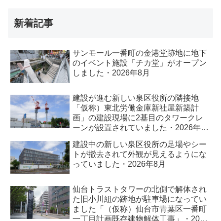
新着記事
サンモール一番町の金港堂跡地に地下
のイベント施設「チカ堂」がオープン
しました・2026年8月
建設が進む新しい泉区役所の隣接地
「仮称）東北労働金庫新社屋新築計
画」の建設現場に2基目のタワークレ
ーンが設置されていました・2026年8
月
建設中の新しい泉区役所の足場やシー
トが撤去されて外観が見えるようにな
っていました・2026年8月
仙台トラストタワーの北側で解体され
た旧小川組の跡地が駐車場になってい
ました「（仮称）仙台市青葉区一番町
一丁目計画既存建物解体工事」・2026