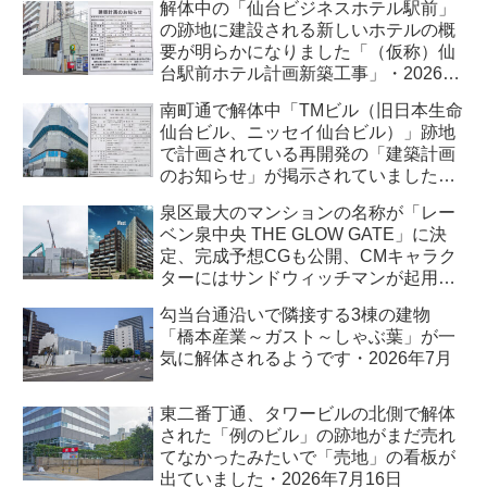
解体中の「仙台ビジネスホテル駅前」
の跡地に建設される新しいホテルの概
要が明らかになりました「（仮称）仙
台駅前ホテル計画新築工事」・2026年
7月
南町通で解体中「TMビル（旧日本生命
仙台ビル、ニッセイ仙台ビル）」跡地
で計画されている再開発の「建築計画
のお知らせ」が掲示されていました・
2026年7月
泉区最大のマンションの名称が「レー
ベン泉中央 THE GLOW GATE」に決
定、完成予想CGも公開、CMキャラク
ターにはサンドウィッチマンが起用さ
れました・2026年7月
勾当台通沿いで隣接する3棟の建物
「橋本産業～ガスト～しゃぶ葉」が一
気に解体されるようです・2026年7月
東二番丁通、タワービルの北側で解体
された「例のビル」の跡地がまだ売れ
てなかったみたいで「売地」の看板が
出ていました・2026年7月16日