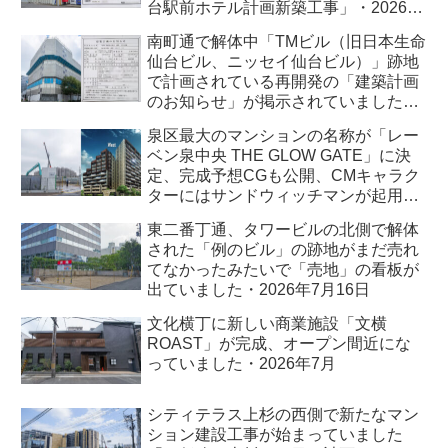
台駅前ホテル計画新築工事」・2026年
7月
南町通で解体中「TMビル（旧日本生命
仙台ビル、ニッセイ仙台ビル）」跡地
で計画されている再開発の「建築計画
のお知らせ」が掲示されていました・
2026年7月
泉区最大のマンションの名称が「レー
ベン泉中央 THE GLOW GATE」に決
定、完成予想CGも公開、CMキャラク
ターにはサンドウィッチマンが起用さ
れました・2026年7月
東二番丁通、タワービルの北側で解体
された「例のビル」の跡地がまだ売れ
てなかったみたいで「売地」の看板が
出ていました・2026年7月16日
文化横丁に新しい商業施設「文横
ROAST」が完成、オープン間近にな
っていました・2026年7月
シティテラス上杉の西側で新たなマン
ション建設工事が始まっていました