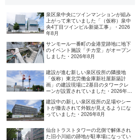
泉区泉中央にツインマンションが組み
上がって来ていました「（仮称）泉中
央4丁目ツインビル新築工事」・2026
年8月
サンモール一番町の金港堂跡地に地下
のイベント施設「チカ堂」がオープン
しました・2026年8月
建設が進む新しい泉区役所の隣接地
「仮称）東北労働金庫新社屋新築計
画」の建設現場に2基目のタワークレ
ーンが設置されていました・2026年8
月
建設中の新しい泉区役所の足場やシー
トが撤去されて外観が見えるようにな
っていました・2026年8月
仙台トラストタワーの北側で解体され
た旧小川組の跡地が駐車場になってい