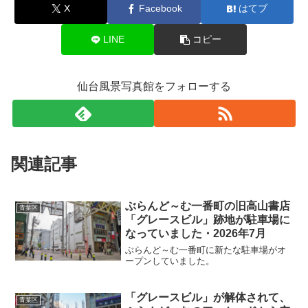
X
Facebook
はてブ
LINE
コピー
仙台風景写真館をフォローする
関連記事
ぶらんど～む一番町の旧高山書店
青葉区
「グレースビル」跡地が駐車場に
なっていました・2026年7月
ぶらんど～む一番町に新たな駐車場がオ
ープンしていました。
「グレースビル」が解体されて、
青葉区