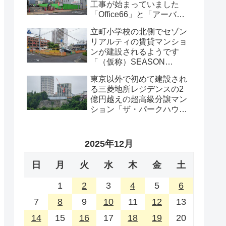
工事が始まっていました
「Office66」と「アーバン
プロット」の解体工事・
立町小学校の北側でセゾン
2026年8月
リアルティの賃貸マンショ
ンが建設されるようです
「（仮称）SEASON
FLATS 仙台西公園計画新築
東京以外で初めて建設され
工事」・2026年8月
る三菱地所レジデンスの2
億円越えの超高級分譲マン
ション「ザ・パークハウス
グラン仙台広瀬町」が組み
上がってきました・2026 年
8月
2025年12月
日
月
火
水
木
金
土
1
2
3
4
5
6
7
8
9
10
11
12
13
14
15
16
17
18
19
20