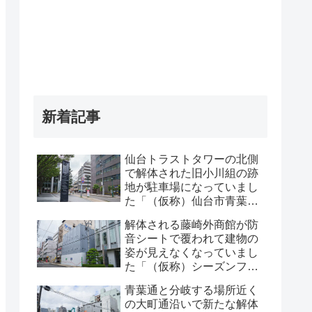
新着記事
仙台トラストタワーの北側
で解体された旧小川組の跡
地が駐車場になっていまし
た「（仮称）仙台市青葉区
一番町一丁目計画既存建物
解体される藤崎外商館が防
解体工事」・2026年8月
音シートで覆われて建物の
姿が見えなくなっていまし
た「（仮称）シーズンフラ
ッツ仙台一番町計画」・
青葉通と分岐する場所近く
2026年8月
の大町通沿いで新たな解体