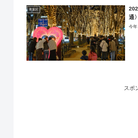
20
青葉区
通〉
今年
スポ