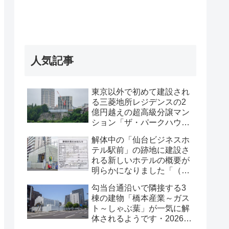
人気記事
東京以外で初めて建設され
る三菱地所レジデンスの2
億円越えの超高級分譲マン
ション「ザ・パークハウス
グラン仙台広瀬町」が組み
解体中の「仙台ビジネスホ
上がってきました・2026 年
テル駅前」の跡地に建設さ
8月
れる新しいホテルの概要が
明らかになりました「（仮
称）仙台駅前ホテル計画新
勾当台通沿いで隣接する3
築工事」・2026年7月
棟の建物「橋本産業～ガス
ト～しゃぶ葉」が一気に解
体されるようです・2026年
7月