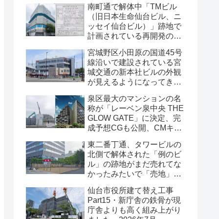
南町通で解体中「TMビル
（旧日本生命仙台ビル、ニ
ッセイ仙台ビル）」跡地で
計画されている再開発の
「建築計画のお知らせ」が
宮城野区小田原の国道45号
掲示されていました・2026
線沿いで建設されている宮
年7月
城交通の新本社ビルの外観
が見えるようになってきま
した・2026年7月
泉区最大のマンションの名
称が「レーベン泉中央 THE
GLOW GATE」に決定、完
成予想CGも公開、CMキャ
ラクターにはサンドウィッ
東二番丁通、タワービルの
チマンが起用されました・
北側で解体された「例のビ
2026年7月
ル」の跡地がまだ売れてな
かったみたいで「売地」の
看板が出ていました・2026
仙台市役所建て替え工事
年7月16日
Part15・新庁舎の鉄骨が現
庁舎よりも高く組み上がり