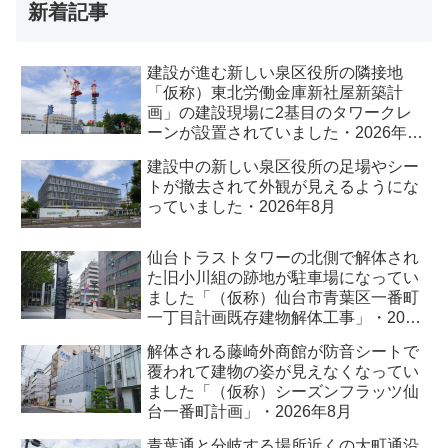
新着記事
建設が進む新しい泉区役所の隣接地
「仮称）東北労働金庫新社屋新築計
画」の建設現場に2基目のタワークレ
ーンが設置されていました・2026年8
月
建設中の新しい泉区役所の足場やシー
トが撤去されて外観が見えるようにな
っていました・2026年8月
仙台トラストタワーの北側で解体され
た旧小川組の跡地が駐車場になってい
ました「（仮称）仙台市青葉区一番町
一丁目計画既存建物解体工事」・2026
年8月
解体される藤崎外商館が防音シートで
覆われて建物の姿が見えなくなってい
ました「（仮称）シーズンフラッツ仙
台一番町計画」・2026年8月
青葉通と分岐する場所近くの大町通沿