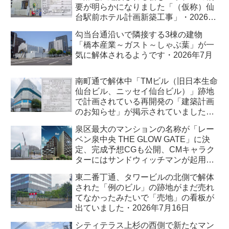
要が明らかになりました「（仮称）仙
台駅前ホテル計画新築工事」・2026年
7月
勾当台通沿いで隣接する3棟の建物
「橋本産業～ガスト～しゃぶ葉」が一
気に解体されるようです・2026年7月
南町通で解体中「TMビル（旧日本生命
仙台ビル、ニッセイ仙台ビル）」跡地
で計画されている再開発の「建築計画
のお知らせ」が掲示されていました・
2026年7月
泉区最大のマンションの名称が「レー
ベン泉中央 THE GLOW GATE」に決
定、完成予想CGも公開、CMキャラク
ターにはサンドウィッチマンが起用さ
れました・2026年7月
東二番丁通、タワービルの北側で解体
された「例のビル」の跡地がまだ売れ
てなかったみたいで「売地」の看板が
出ていました・2026年7月16日
シティテラス上杉の西側で新たなマン