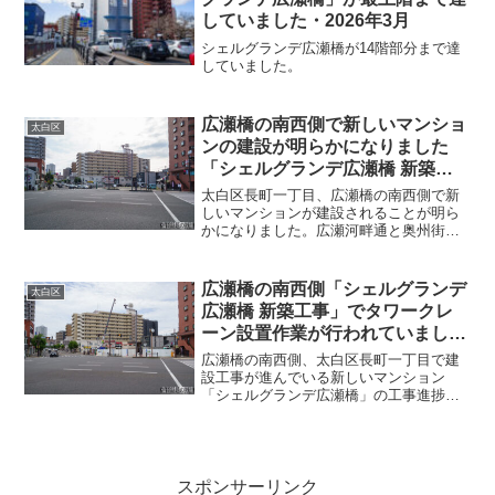
していました・2026年3月
シェルグランデ広瀬橋が14階部分まで達
していました。
広瀬橋の南西側で新しいマンショ
太白区
ンの建設が明らかになりました
「シェルグランデ広瀬橋 新築工
事」・2024年10月
太白区長町一丁目、広瀬橋の南西側で新
しいマンションが建設されることが明ら
かになりました。広瀬河畔通と奥州街道
の交差点の南西角、以前は玩具店「サニ
ーランド」や複数の建物があった場所
で、古い建物が解体されてからは住友不
広瀬橋の南西側「シェルグランデ
太白区
動産の展示施設、マンション...
広瀬橋 新築工事」でタワークレ
ーン設置作業が行われていまし
た・2025年6月
広瀬橋の南西側、太白区長町一丁目で建
設工事が進んでいる新しいマンション
「シェルグランデ広瀬橋」の工事進捗状
況を見てきました。今回、来てみたらク
レーン車が作業をしていましたが、建物
を建設しているのではなくて建設工事に
使用するタワークレーンの設...
スポンサーリンク