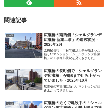
関連記事
広瀬橋の南西側「シェルグランデ
太白区
広瀬橋 新築工事」の進捗状況・
2025年2月
太白区長町一丁目で建設工事が始まった
新しいマンション「シェルグランデ広瀬
橋」の工事進捗状況を見てきました。仙
台市中心部方面から広瀬橋を渡って長町
側へ来ると、右手に工事現場が見えて来
ました。昨年10月に見た時は更地の状態
広瀬橋の長町側で「シェルグラン
太白区
でしたが、敷地の周囲が...
デ広瀬橋」が6階まで組み上がっ
ていました・2025年10月
広瀬橋の南西側に新しいマンションが組
み上がってきました。
広瀬橋の近くで建設中の「シェル
太白区
グランデ広瀬橋」が最上階まで達