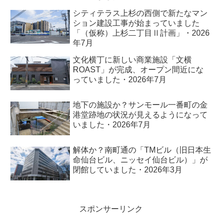
シティテラス上杉の西側で新たなマン
ション建設工事が始まっていました
「（仮称）上杉二丁目Ⅱ計画」・2026
年7月
文化横丁に新しい商業施設「文横
ROAST」が完成、オープン間近にな
っていました・2026年7月
地下の施設か？サンモール一番町の金
港堂跡地の状況が見えるようになって
いました・2026年7月
解体か？南町通の「TMビル（旧日本生
命仙台ビル、ニッセイ仙台ビル）」が
閉館していました・2026年3月
スポンサーリンク