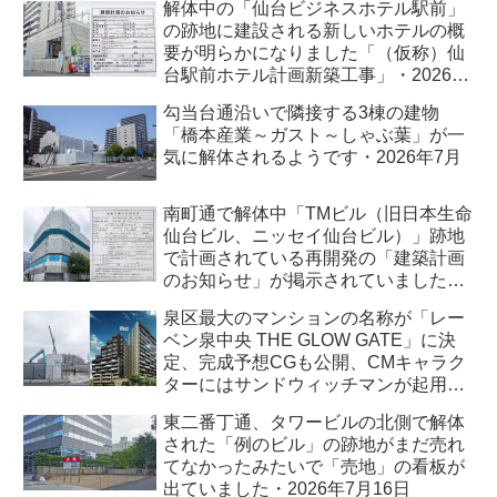
解体中の「仙台ビジネスホテル駅前」
の跡地に建設される新しいホテルの概
要が明らかになりました「（仮称）仙
台駅前ホテル計画新築工事」・2026年
7月
勾当台通沿いで隣接する3棟の建物
「橋本産業～ガスト～しゃぶ葉」が一
気に解体されるようです・2026年7月
南町通で解体中「TMビル（旧日本生命
仙台ビル、ニッセイ仙台ビル）」跡地
で計画されている再開発の「建築計画
のお知らせ」が掲示されていました・
2026年7月
泉区最大のマンションの名称が「レー
ベン泉中央 THE GLOW GATE」に決
定、完成予想CGも公開、CMキャラク
ターにはサンドウィッチマンが起用さ
れました・2026年7月
東二番丁通、タワービルの北側で解体
された「例のビル」の跡地がまだ売れ
てなかったみたいで「売地」の看板が
出ていました・2026年7月16日