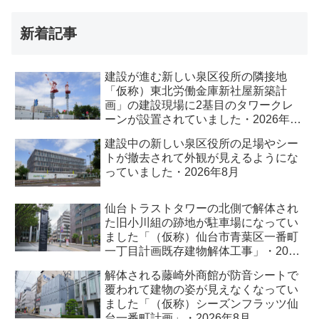
新着記事
建設が進む新しい泉区役所の隣接地
「仮称）東北労働金庫新社屋新築計
画」の建設現場に2基目のタワークレ
ーンが設置されていました・2026年8
月
建設中の新しい泉区役所の足場やシー
トが撤去されて外観が見えるようにな
っていました・2026年8月
仙台トラストタワーの北側で解体され
た旧小川組の跡地が駐車場になってい
ました「（仮称）仙台市青葉区一番町
一丁目計画既存建物解体工事」・2026
年8月
解体される藤崎外商館が防音シートで
覆われて建物の姿が見えなくなってい
ました「（仮称）シーズンフラッツ仙
台一番町計画」・2026年8月