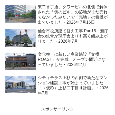
東二番丁通、タワービルの北側で解体
された「例のビル」の跡地がまだ売れ
てなかったみたいで「売地」の看板が
出ていました・2026年7月16日
仙台市役所建て替え工事 Part15・新庁
舎の鉄骨が現庁舎よりも高く組み上が
りました・2026年7月
文化横丁に新しい商業施設「文横
ROAST」が完成、オープン間近にな
っていました・2026年7月
シティテラス上杉の西側で新たなマン
ション建設工事が始まっていました
「（仮称）上杉二丁目Ⅱ計画」・2026
年7月
スポンサーリンク