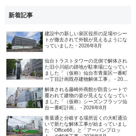
新着記事
建設中の新しい泉区役所の足場やシー
トが撤去されて外観が見えるようにな
っていました・2026年8月
仙台トラストタワーの北側で解体され
た旧小川組の跡地が駐車場になってい
ました「（仮称）仙台市青葉区一番町
一丁目計画既存建物解体工事」・2026
年8月
解体される藤崎外商館が防音シートで
覆われて建物の姿が見えなくなってい
ました「（仮称）シーズンフラッツ仙
台一番町計画」・2026年8月
青葉通と分岐する場所近くの大町通沿
いで新たな解体工事が始まっていまし
た「Office66」と「アーバンプロッ