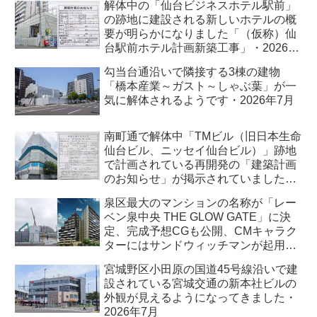
解体中の「仙台ビジネスホテル駅前」
の跡地に建設される新しいホテルの概
要が明らかになりました「（仮称）仙
台駅前ホテル計画新築工事」・2026年
7月
勾当台通沿いで隣接する3棟の建物
「橋本産業～ガスト～しゃぶ葉」が一
気に解体されるようです・2026年7月
南町通で解体中「TMビル（旧日本生命
仙台ビル、ニッセイ仙台ビル）」跡地
で計画されている再開発の「建築計画
のお知らせ」が掲示されていました・
2026年7月
泉区最大のマンションの名称が「レー
ベン泉中央 THE GLOW GATE」に決
定、完成予想CGも公開、CMキャラク
ターにはサンドウィッチマンが起用さ
れました・2026年7月
宮城野区小田原の国道45号線沿いで建
設されている宮城交通の新本社ビルの
外観が見えるようになってきました・
2026年7月