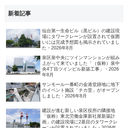
新着記事
仙台第一生命ビル（黒ビル）の建設現
場にタワークレーンが設置されて仮囲
いには完成予想図も掲示されていまし
た・2026年8月
泉区泉中央にツインマンションが組み
上がって来ていました「（仮称）泉中
央4丁目ツインビル新築工事」・2026
年8月
サンモール一番町の金港堂跡地に地下
のイベント施設「チカ堂」がオープン
しました・2026年8月
建設が進む新しい泉区役所の隣接地
「仮称）東北労働金庫新社屋新築計
画」の建設現場に2基目のタワークレ
ーンが設置されていました・2026年8