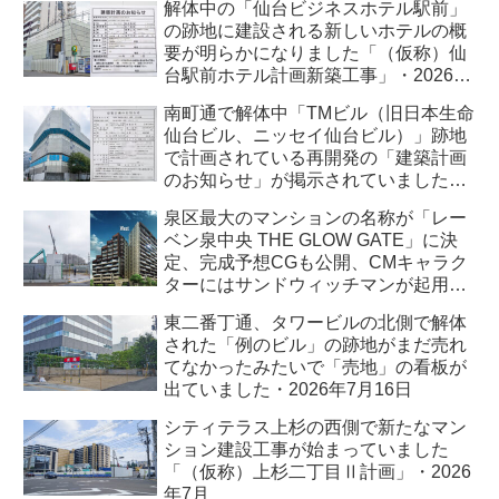
解体中の「仙台ビジネスホテル駅前」
の跡地に建設される新しいホテルの概
要が明らかになりました「（仮称）仙
台駅前ホテル計画新築工事」・2026年
7月
南町通で解体中「TMビル（旧日本生命
仙台ビル、ニッセイ仙台ビル）」跡地
で計画されている再開発の「建築計画
のお知らせ」が掲示されていました・
2026年7月
泉区最大のマンションの名称が「レー
ベン泉中央 THE GLOW GATE」に決
定、完成予想CGも公開、CMキャラク
ターにはサンドウィッチマンが起用さ
れました・2026年7月
東二番丁通、タワービルの北側で解体
された「例のビル」の跡地がまだ売れ
てなかったみたいで「売地」の看板が
出ていました・2026年7月16日
シティテラス上杉の西側で新たなマン
ション建設工事が始まっていました
「（仮称）上杉二丁目Ⅱ計画」・2026
年7月