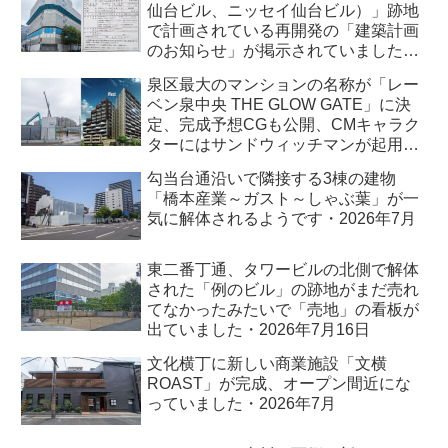
仙台ビル、ニッセイ仙台ビル）」跡地
で計画されている再開発の「建築計画
のお知らせ」が掲示されていました・
2026年7月
泉区最大のマンションの名称が「レー
ベン泉中央 THE GLOW GATE」に決
定、完成予想CGも公開、CMキャラク
ターにはサンドウィッチマンが起用さ
れました・2026年7月
勾当台通沿いで隣接する3棟の建物
「橋本産業～ガスト～しゃぶ葉」が一
気に解体されるようです・2026年7月
東二番丁通、タワービルの北側で解体
された「例のビル」の跡地がまだ売れ
てなかったみたいで「売地」の看板が
出ていました・2026年7月16日
文化横丁に新しい商業施設「文横
ROAST」が完成、オープン間近にな
っていました・2026年7月