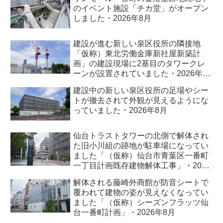
のイベント施設「チカ堂」がオープン
しました・2026年8月
建設が進む新しい泉区役所の隣接地
「仮称）東北労働金庫新社屋新築計
画」の建設現場に2基目のタワークレ
ーンが設置されていました・2026年8
月
建設中の新しい泉区役所の足場やシー
トが撤去されて外観が見えるようにな
っていました・2026年8月
仙台トラストタワーの北側で解体され
た旧小川組の跡地が駐車場になってい
ました「（仮称）仙台市青葉区一番町
一丁目計画既存建物解体工事」・2026
年8月
解体される藤崎外商館が防音シートで
覆われて建物の姿が見えなくなってい
ました「（仮称）シーズンフラッツ仙
台一番町計画」・2026年8月