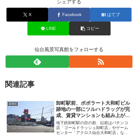
シェアする
X
Facebook
はてブ
LINE
コピー
仙台風景写真館をフォローする
関連記事
卸町駅前、ポポラート大和町ビル
若林区
跡地の一部にツルハドラッグが完
成、賃貸マンションも組み上がっ
てきました・2025年3月
地下鉄卸町駅の目の前、以前はパチンコ
店「ゴールドラッシュ卸町店」やゲーム
センター「アクロス仙台大和町店」など
が営業していた「ポポラート大和町ビ