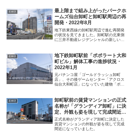
ル」の跡地の一部に「ツルハドラッグ」
の新店舗が建設されました。ポポラート
最上階まで組み上がったパークホ
若林区
大和町ビル跡地には、山一地...
ームズ仙台卸町と卸町駅周辺の再
開発・2022年8月
地下鉄東西線の卸町駅周辺で進む再開発
の状況を見てきました。卸町駅の北東側
に三井不動産レジデンシャルの新しい高
層マンション「パークホームズ仙台卸町
が巨大な姿を現していました。西側から
撮影。最上階の24階まで組み上がってい
地下鉄卸町駅前「ポポラート大和
若林区
て建物の大きさがわかる...
町ビル」解体工事の進捗状況・
2022年1月
元パチンコ屋「ゴールドラッシュ卸町
店」、その後ゲームセンター「アクロス
仙台大和町店」になっていた建物「ポポ
ラート大和町ビル」の解体工事進捗状況
を見てきました。地下鉄東西線、卸町駅
の南側の場所にあったビルです。昨年12
卸町駅前の賃貸マンションの正式
若林区
月に見た時には古い建物が...
名称が「グランディア卸町」に決
定、外観も姿を現して完成間近に
なっていました・2026年4月
正式名称がグランディア卸町に決定した
賃貸マンションの外観が姿を現して完成
間近になっていました。