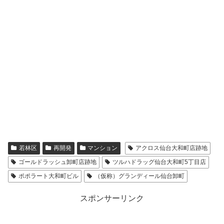
若林区
再開発
マンション
アクロス仙台大和町店跡地
ゴールドラッシュ卸町店跡地
ツルハドラッグ仙台大和町5丁目店
ポポラート大和町ビル
（仮称）グランディール仙台卸町
スポンサーリンク