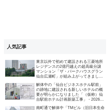
人気記事
東京以外で初めて建設される三菱地所
レジデンスの2億円越えの超高級分譲
マンション「ザ・パークハウスグラン
仙台広瀬町」が組み上がってきまし
た・2026 年8月
解体中の「仙台ビジネスホテル駅前」
の跡地に建設される新しいホテルの概
要が明らかになりました「（仮称）仙
台駅前ホテル計画新築工事」・2026年
7月
南町通で解体中「TMビル（旧日本生命