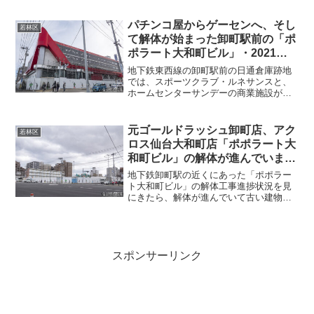
パチンコ屋からゲーセンへ、そし
若林区
て解体が始まった卸町駅前の「ポ
ポラート大和町ビル」・2021年
12月
地下鉄東西線の卸町駅前の日通倉庫跡地
では、スポーツクラブ・ルネサンスと、
ホームセンターサンデーの商業施設が建
設中ですが、その東側では古い建物の解
体工事が始まりました。元々は「ゴール
ドラッシュ卸町店」というパチンコ屋で
元ゴールドラッシュ卸町店、アク
若林区
したが、2006年に「ア...
ロス仙台大和町店「ポポラート大
和町ビル」の解体が進んでいまし
た・2022年3月
地下鉄卸町駅の近くにあった「ポポラー
ト大和町ビル」の解体工事進捗状況を見
にきたら、解体が進んでいて古い建物の
姿が見えなくなっていました。卸町駅の
南側で、西友大和町店の北側の場所で
す。もともとはパチンコ店「ゴールドラ
ッシュ卸町店」で、2006...
スポンサーリンク