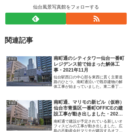
仙台風景写真館をフォローする
関連記事
南町通のシティタワー仙台一番町
青葉区
レジデンス前で始まった解体工
事・2021年11月
仙台駅西口の中心部を東西に貫く主要道
路のひとつ、南町通沿いで既存建物の解
体工事が始まっていました。東二番丁通
の交差点西側、高層マンション「シティ
タワー仙台一番町レジデンス」の北東角
で、明治屋仙台一番町ストアやイオン仙
南町通、マリモの新ビル（仮称）
青葉区
台一番町店などが入る「仙...
仙台市青葉区一番町OFFICEの建
設工事が動き出しました・2022
年6月
南町通で建設が予定されている新しいオ
フィスビルの工事が動き出しました。広
島の不動産会社マリモが建設するオフィ