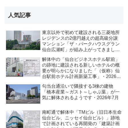
人気記事
東京以外で初めて建設される三菱地所
レジデンスの2億円越えの超高級分譲
マンション「ザ・パークハウスグラン
仙台広瀬町」が組み上がってきまし
た・2026 年8月
解体中の「仙台ビジネスホテル駅前」
の跡地に建設される新しいホテルの概
要が明らかになりました「（仮称）仙
台駅前ホテル計画新築工事」・2026年
7月
勾当台通沿いで隣接する3棟の建物
「橋本産業～ガスト～しゃぶ葉」が一
気に解体されるようです・2026年7月
南町通で解体中「TMビル（旧日本生命
仙台ビル、ニッセイ仙台ビル）」跡地
で計画されている再開発の「建築計画