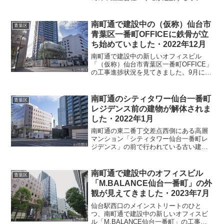
スビル「（仮称）仙台市青葉区一番町
OFFICE」の建設予定地です。高層マンシ
ョン「シティタワー仙台一番町レジデン
南町通で建設中の（仮称）仙台市
青葉区
ス」の北側、明治屋仙...
青葉区一番町OFFICEに鉄骨が立
ち始めていました・2022年12月
南町通で建設中の新しいオフィスビル
「（仮称）仙台市青葉区一番町OFFICE」
の工事進捗状況を見てきました。9月に見
た時は地下の工事中でしたが、今回見て
みたら鉄骨が組み上がっていました。高
層マンション、シティタワー仙台一番町
南町通のシティタワー仙台一番町
青葉区
レジデンスの北側に...
レジデンス前の建物が解体されま
した・2022年1月
南町通の東二番丁交差点西側にある高層
マンション「シティタワー仙台一番町レ
ジデンス」の前で行われている古い建物
の解体工事進捗状況を見てきました。日
本郵便仙台ビルと明治屋仙台一番町スト
アの中間の場所です。昨年11月には古い
南町通で建設中のオフィスビル
青葉区
建物の姿が見えていまし...
「M.BALANCE仙台一番町」の外
観が見えてきました・2023年7月
仙台駅西口のメインストリートのひと
つ、南町通で建設中の新しいオフィスビ
ル「M.BALANCE仙台一番町」の工事進