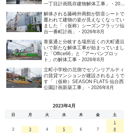
一丁目計画既存建物解体工事」・2026
年8月
解体される藤崎外商館が防音シートで
覆われて建物の姿が見えなくなってい
ました「（仮称）シーズンフラッツ仙
台一番町計画」・2026年8月
青葉通と分岐する場所近くの大町通沿
いで新たな解体工事が始まっていまし
た「Office66」と「アーバンプロッ
ト」の解体工事・2026年8月
立町小学校の北側でセゾンリアルティ
の賃貸マンションが建設されるようで
す「（仮称）SEASON FLATS 仙台西
公園計画新築工事」・2026年8月
2023年4月
日
月
火
水
木
金
土
1
2
3
4
5
6
7
8