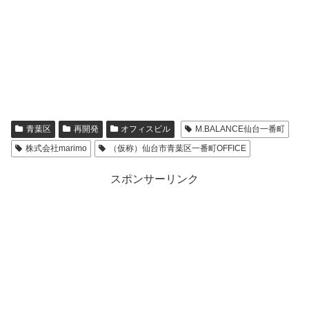
青葉区
再開発
オフィスビル
M.BALANCE仙台一番町
株式会社marimo
（仮称）仙台市青葉区一番町OFFICE
スポンサーリンク