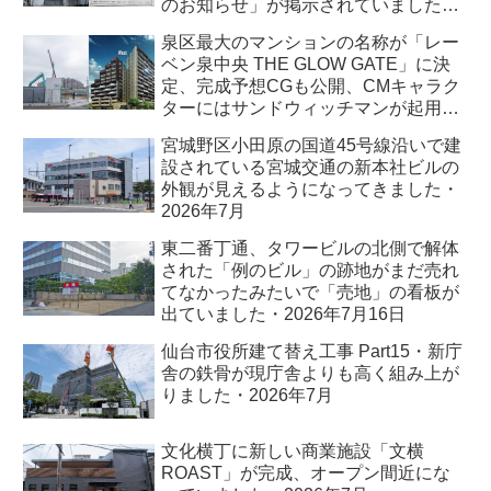
のお知らせ」が掲示されていました・
2026年7月
泉区最大のマンションの名称が「レー
ベン泉中央 THE GLOW GATE」に決
定、完成予想CGも公開、CMキャラク
ターにはサンドウィッチマンが起用さ
れました・2026年7月
宮城野区小田原の国道45号線沿いで建
設されている宮城交通の新本社ビルの
外観が見えるようになってきました・
2026年7月
東二番丁通、タワービルの北側で解体
された「例のビル」の跡地がまだ売れ
てなかったみたいで「売地」の看板が
出ていました・2026年7月16日
仙台市役所建て替え工事 Part15・新庁
舎の鉄骨が現庁舎よりも高く組み上が
りました・2026年7月
文化横丁に新しい商業施設「文横
ROAST」が完成、オープン間近にな