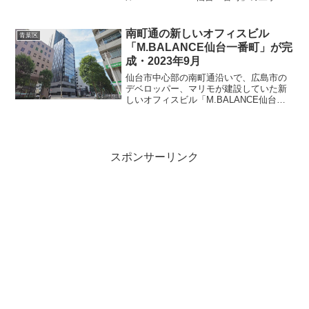
捗状況を見てきました。東二番丁通との
交差点の西側の場所で、高層マンション
「シティタワー仙台一番町レジデンス」
南町通の新しいオフィスビル
青葉区
の北側に隣接して建設...
「M.BALANCE仙台一番町」が完
成・2023年9月
仙台市中心部の南町通沿いで、広島市の
デベロッパー、マリモが建設していた新
しいオフィスビル「M.BALANCE仙台一
番町」が完成したので見てきました。住
友不動産の高層マンション「シティタワ
ー仙台一番町レジデンス」の手前に新し
いビルが姿を現して...
スポンサーリンク