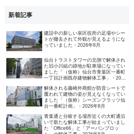
新着記事
建設中の新しい泉区役所の足場やシー
トが撤去されて外観が見えるようにな
っていました・2026年8月
仙台トラストタワーの北側で解体され
た旧小川組の跡地が駐車場になってい
ました「（仮称）仙台市青葉区一番町
一丁目計画既存建物解体工事」・2026
年8月
解体される藤崎外商館が防音シートで
覆われて建物の姿が見えなくなってい
ました「（仮称）シーズンフラッツ仙
台一番町計画」・2026年8月
青葉通と分岐する場所近くの大町通沿
いで新たな解体工事が始まっていまし
た「Office66」と「アーバンプロッ