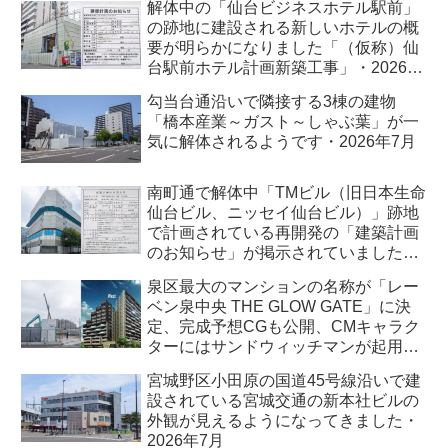
解体中の「仙台ビジネスホテル駅前」
の跡地に建設される新しいホテルの概
要が明らかになりました「（仮称）仙
台駅前ホテル計画新築工事」・2026年
7月
勾当台通沿いで隣接する3棟の建物
「橋本産業～ガスト～しゃぶ葉」が一
気に解体されるようです・2026年7月
南町通で解体中「TMビル（旧日本生命
仙台ビル、ニッセイ仙台ビル）」跡地
で計画されている再開発の「建築計画
のお知らせ」が掲示されていました・
2026年7月
泉区最大のマンションの名称が「レー
ベン泉中央 THE GLOW GATE」に決
定、完成予想CGも公開、CMキャラク
ターにはサンドウィッチマンが起用さ
れました・2026年7月
宮城野区小田原の国道45号線沿いで建
設されている宮城交通の新本社ビルの
外観が見えるようになってきました・
2026年7月