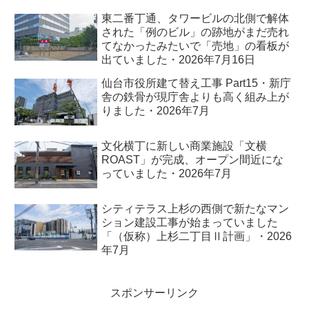
東二番丁通、タワービルの北側で解体
された「例のビル」の跡地がまだ売れ
てなかったみたいで「売地」の看板が
出ていました・2026年7月16日
仙台市役所建て替え工事 Part15・新庁
舎の鉄骨が現庁舎よりも高く組み上が
りました・2026年7月
文化横丁に新しい商業施設「文横
ROAST」が完成、オープン間近にな
っていました・2026年7月
シティテラス上杉の西側で新たなマン
ション建設工事が始まっていました
「（仮称）上杉二丁目Ⅱ計画」・2026
年7月
スポンサーリンク