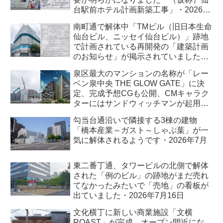
台駅前ホテル計画新築工事」・2026年
7月
南町通で解体中「TMビル（旧日本生命
仙台ビル、ニッセイ仙台ビル）」跡地
で計画されている再開発の「建築計画
のお知らせ」が掲示されていました・
2026年7月
泉区最大のマンションの名称が「レー
ベン泉中央 THE GLOW GATE」に決
定、完成予想CGも公開、CMキャラク
ターにはサンドウィッチマンが起用さ
れました・2026年7月
勾当台通沿いで隣接する3棟の建物
「橋本産業～ガスト～しゃぶ葉」が一
気に解体されるようです・2026年7月
東二番丁通、タワービルの北側で解体
された「例のビル」の跡地がまだ売れ
てなかったみたいで「売地」の看板が
出ていました・2026年7月16日
文化横丁に新しい商業施設「文横
ROAST」が完成、オープン間近にな