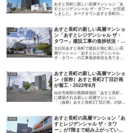
た・2024年11月
あすと長町に新しい高層マンション「あ
すとレジデンシャル ザ・タワー」が完成
しました。ヨークタウンあすと長町の南
側に、新しい高層マンションが姿を現し
ました。上から見るとL字型をした配置に
なっているマンションです。7月に見た時
あすと長町の新しい高層マンショ
太白区
には、まだ建物の大...
ン「あすとレジデンシャル ザ・
タワー」建設工事の進捗状況・
2023年6月
太白区あすと長町で建設が進む新しい高
層マンション「あすとレジデンシャル
ザ・タワー」の工事進捗状況を見てきま
した。ヨークタウンあすと長町の南隣に
建物が組み上がってきましたね。北側に
ヨークタウン、東側に洋服の青山、南側
あすと長町の新しい高層マンショ
太白区
はコーナン、と商業施設に...
ン（仮称）あすと長町2丁目計画
が着工・2022年8月
仙台市南部の再開発地区「あすと長町」
に建築される新しい高層マンション
「（仮称）あすと長町2丁目計画」の状況
を見てきました。県道273号線「仙台名取
線（あすと長町大通り）」沿いにある
「洋服の青山 仙台あすと長町店」の南側
あすと長町の高層マンション「あ
太白区
の道路を西へ進むと建設...
すとレジデンシャル ザ・タワ
ー」が7階まで組み上がっていま