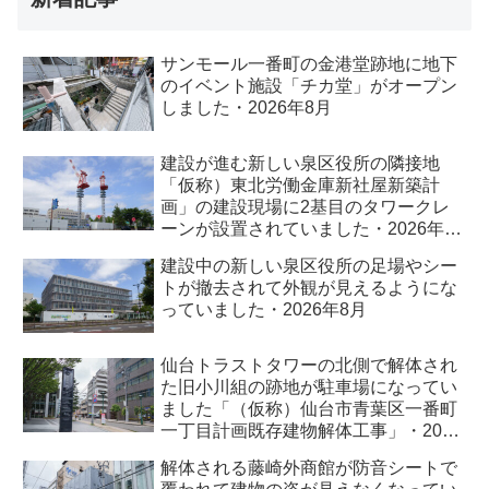
サンモール一番町の金港堂跡地に地下
のイベント施設「チカ堂」がオープン
しました・2026年8月
建設が進む新しい泉区役所の隣接地
「仮称）東北労働金庫新社屋新築計
画」の建設現場に2基目のタワークレ
ーンが設置されていました・2026年8
月
建設中の新しい泉区役所の足場やシー
トが撤去されて外観が見えるようにな
っていました・2026年8月
仙台トラストタワーの北側で解体され
た旧小川組の跡地が駐車場になってい
ました「（仮称）仙台市青葉区一番町
一丁目計画既存建物解体工事」・2026
年8月
解体される藤崎外商館が防音シートで