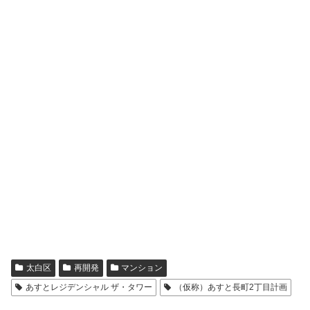
太白区
再開発
マンション
あすとレジデンシャル ザ・タワー
（仮称）あすと長町2丁目計画