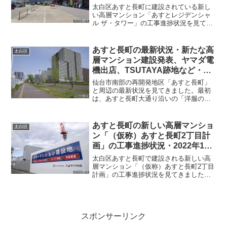
した・2023年9月
太白区あすと長町に建設されている新し
い高層マンション「あすとレジデンシャ
ル ザ・タワー」の工事進捗状況を見てき
ました。ヨークベニマルや、しまむらな
どが入っている商業施設「ヨークタウン
あすと長町」の南側の隣接地に新しいマ
あすと長町の最新状況・新たな高
太白区
ンションが組み上がって...
層マンション建設発表、ヤマダ電
機出店、TSUTAYA跡地など・
2022年4月
仙台市南部の再開発地区「あすと長町」
と周辺の最新状況を見てきました。最初
は、あすと長町大通り沿いの「洋服の青
山」の西側の場所です。「洋服の青山」
とライブホール「チームスマイル・仙台
PIT」に挟まれた場所に「建築計画のお知
あすと長町の新しい高層マンショ
太白区
らせ」が掲示されまし...
ン「（仮称）あすと長町2丁目計
画」の工事進捗状況・2022年12
月
太白区あすと長町で建設される新しい高
層マンション「（仮称）あすと長町2丁目
計画」の工事進捗状況を見てきました。
ヨークタウンあすと長町や洋服の青山な
ど商業施設が立ち並ぶ、あすと長町大通
の西側にクレーンが設置されているのが
見えました。あすと長町...
スポンサーリンク