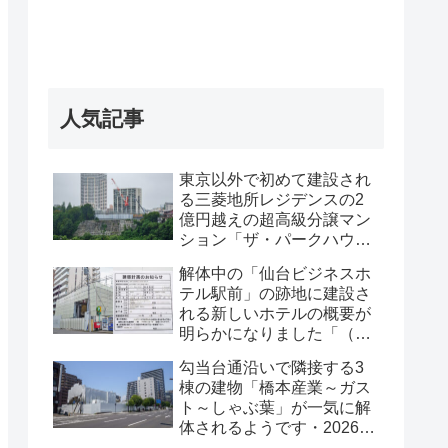
人気記事
東京以外で初めて建設され
る三菱地所レジデンスの2
億円越えの超高級分譲マン
ション「ザ・パークハウス
グラン仙台広瀬町」が組み
解体中の「仙台ビジネスホ
上がってきました・2026 年
テル駅前」の跡地に建設さ
8月
れる新しいホテルの概要が
明らかになりました「（仮
称）仙台駅前ホテル計画新
勾当台通沿いで隣接する3
築工事」・2026年7月
棟の建物「橋本産業～ガス
ト～しゃぶ葉」が一気に解
体されるようです・2026年
7月