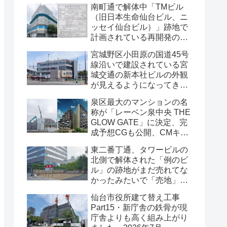
南町通で解体中「TMビル
（旧日本生命仙台ビル、ニ
ッセイ仙台ビル）」跡地で
計画されている再開発の
「建築計画のお知らせ」が
宮城野区小田原の国道45号
掲示されていました・2026
線沿いで建設されている宮
年7月
城交通の新本社ビルの外観
が見えるようになってきま
した・2026年7月
泉区最大のマンションの名
称が「レーベン泉中央 THE
GLOW GATE」に決定、完
成予想CGも公開、CMキャ
ラクターにはサンドウィッ
東二番丁通、タワービルの
チマンが起用されました・
北側で解体された「例のビ
2026年7月
ル」の跡地がまだ売れてな
かったみたいで「売地」の
看板が出ていました・2026
仙台市役所建て替え工事
年7月16日
Part15・新庁舎の鉄骨が現
庁舎よりも高く組み上がり