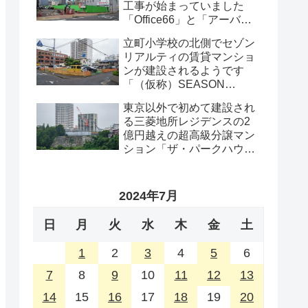
工事が始まっていました
「Office66」と「アーバン
プロット」の解体工事・
立町小学校の北側でセゾン
2026年8月
リアルティの賃貸マンショ
ンが建設されるようです
「（仮称）SEASON
FLATS 仙台西公園計画新築
東京以外で初めて建設され
工事」・2026年8月
る三菱地所レジデンスの2
億円越えの超高級分譲マン
ション「ザ・パークハウス
グラン仙台広瀬町」が組み
上がってきました・2026 年
8月
2024年7月
日
月
火
水
木
金
土
1
2
3
4
5
6
7
8
9
10
11
12
13
14
15
16
17
18
19
20