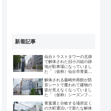
新着記事
仙台トラストタワーの北側
で解体された旧小川組の跡
地が駐車場になっていまし
た「（仮称）仙台市青葉区
一番町一丁目計画既存建物
解体される藤崎外商館が防
解体工事」・2026年8月
音シートで覆われて建物の
姿が見えなくなっていまし
た「（仮称）シーズンフラ
ッツ仙台一番町計画」・
青葉通と分岐する場所近く
2026年8月
の大町通沿いで新たな解体