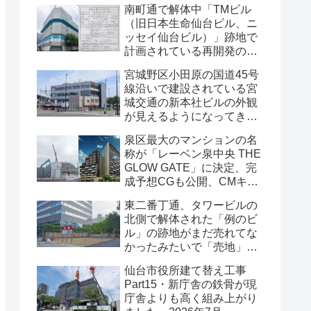
南町通で解体中「TMビル
（旧日本生命仙台ビル、ニ
ッセイ仙台ビル）」跡地で
計画されている再開発の
「建築計画のお知らせ」が
宮城野区小田原の国道45号
掲示されていました・2026
線沿いで建設されている宮
年7月
城交通の新本社ビルの外観
が見えるようになってきま
した・2026年7月
泉区最大のマンションの名
称が「レーベン泉中央 THE
GLOW GATE」に決定、完
成予想CGも公開、CMキャ
ラクターにはサンドウィッ
東二番丁通、タワービルの
チマンが起用されました・
北側で解体された「例のビ
2026年7月
ル」の跡地がまだ売れてな
かったみたいで「売地」の
看板が出ていました・2026
仙台市役所建て替え工事
年7月16日
Part15・新庁舎の鉄骨が現
庁舎よりも高く組み上がり