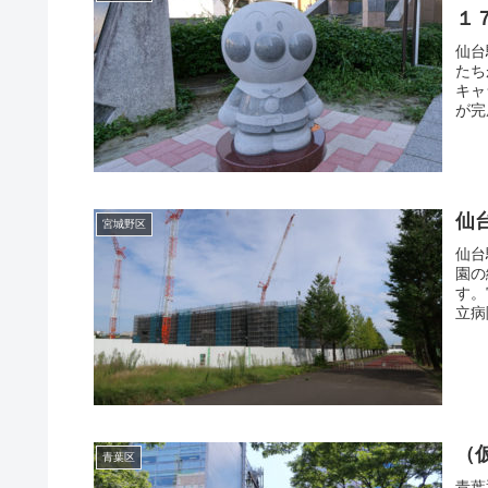
１
仙台
たち
キャ
が完
仙
宮城野区
仙台
園の
す。
立病
（
青葉区
青葉