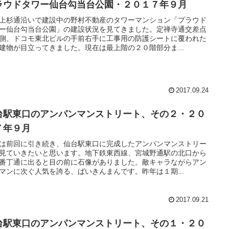
ラウドタワー仙台勾当台公園・２０１７年９月
上杉通沿いで建設中の野村不動産のタワーマンション「プラウド
ー仙台勾当台公園」の建設状況を見てきました。定禅寺通交差点
側、ドコモ東北ビルの手前右手に工事用の防護シートに覆われた
建物が目立ってきました。現在は最上階の２０階部分ま...
2017.09.24
台駅東口のアンパンマンストリート、その２・２０
７年９月
は前回に引き続き、仙台駅東口に完成したアンパンマンストリー
見ていきたいと思います。地下鉄東西線、宮城野通駅の北口から
番丁通に出ると目の前に石像がありました。敵キャラながらアン
マンに次ぐ人気を誇る、ばいきんまんです。昨年は１期...
2017.09.21
台駅東口のアンパンマンストリート、その１・２０