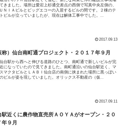
てきました。場所は愛宕上杉通交差点の西側で写真中央左側の、
ＵＮＩＡビルとビッグエコーの入居するビルの間です。２棟のテ
トビルが立っていましたが、現在は解体工事中でした。...
2017.09.13
仮称）仙台南町通プロジェクト・２０１７年９月
仙台駅から西へと伸びる道路のひとつ、南町通で新しいビルが完
近になっていたので見てきました。南町通沿いの仙台駅近く、マ
スマクタビルとＬＡＢＩ仙台店の南側に挟まれた場所に黒っぽい
のビルが姿を現していました。オリックス不動産の（仮...
2017.09.11
台駅近くに農作物直売所ＡＯＹＡがオープン・２０
７年９月