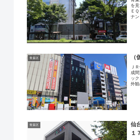
を見
ＥＱ
ナン
（
青葉区
ＪＲ
成間
ック
外観
仙
青葉区
１