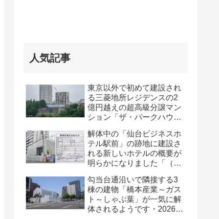
人気記事
東京以外で初めて建設され
る三菱地所レジデンスの2
億円越えの超高級分譲マン
ション「ザ・パークハウス
グラン仙台広瀬町」が組み
解体中の「仙台ビジネスホ
上がってきました・2026 年
テル駅前」の跡地に建設さ
8月
れる新しいホテルの概要が
明らかになりました「（仮
称）仙台駅前ホテル計画新
勾当台通沿いで隣接する3
築工事」・2026年7月
棟の建物「橋本産業～ガス
ト～しゃぶ葉」が一気に解
体されるようです・2026年
7月