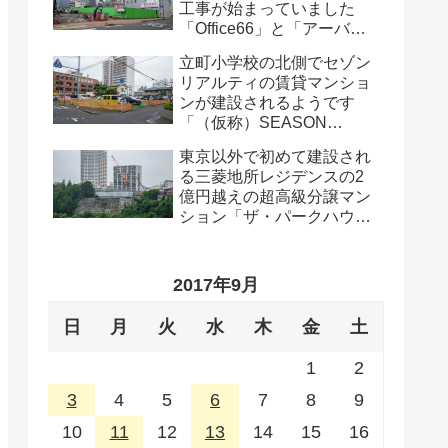
工事が始まっていました
「Office66」と「アーバン
プロット」の解体工事・
立町小学校の北側でセゾン
2026年8月
リアルティの賃貸マンショ
ンが建設されるようです
「（仮称）SEASON
FLATS 仙台西公園計画新築
東京以外で初めて建設され
工事」・2026年8月
る三菱地所レジデンスの2
億円越えの超高級分譲マン
ション「ザ・パークハウス
グラン仙台広瀬町」が組み
上がってきました・2026 年
8月
2017年9月
日
月
火
水
木
金
土
1
2
3
4
5
6
7
8
9
10
11
12
13
14
15
16