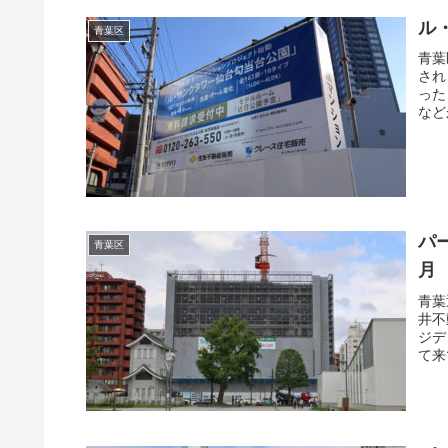
ル
青葉区
青葉
され
った
など
パ
青葉区
月
青葉
井不
ジデ
て来