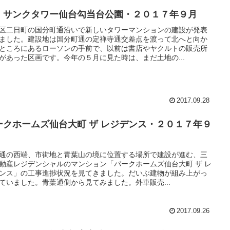
・サンクタワー仙台勾当台公園・２０１７年９月
区二日町の国分町通沿いで新しいタワーマンションの建設が発表
ました。建設地は国分町通の定禅寺通交差点を渡って北へと向か
ところにあるローソンの手前で、以前は書店やヤクルトの販売所
があった区画です。今年の５月に見た時は、まだ土地の...
2017.09.28
ークホームズ仙台大町 ザ レジデンス・２０１７年９
通の西端、市街地と青葉山の境に位置する場所で建設が進む、三
動産レジデンシャルのマンション「パークホームズ仙台大町 ザ レ
ンス」の工事進捗状況を見てきました。だいぶ建物が組み上がっ
ていました。青葉通側から見てみました。外車販売...
2017.09.26