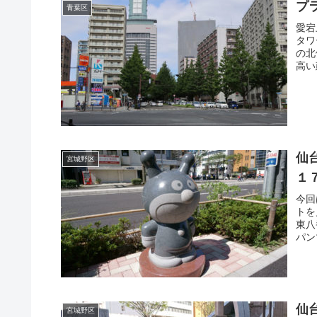
プ
青葉区
愛宕
タワ
の北
高い
仙
宮城野区
１
今回
トを
東八
パン
仙
宮城野区