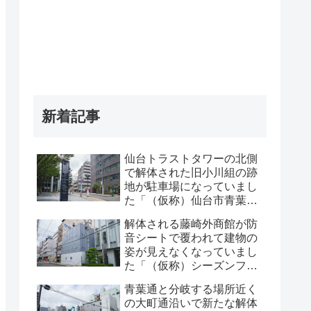
新着記事
仙台トラストタワーの北側
で解体された旧小川組の跡
地が駐車場になっていまし
た「（仮称）仙台市青葉区
一番町一丁目計画既存建物
解体される藤崎外商館が防
解体工事」・2026年8月
音シートで覆われて建物の
姿が見えなくなっていまし
た「（仮称）シーズンフラ
ッツ仙台一番町計画」・
青葉通と分岐する場所近く
2026年8月
の大町通沿いで新たな解体