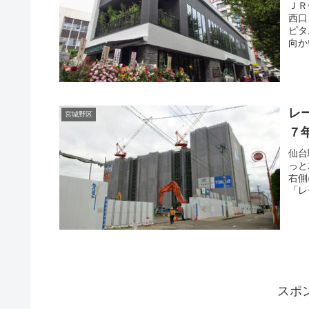
ＪＲ
西口
ピタ
向か
レ
宮城野区
７
仙台
っと
右側
「レ
スポ