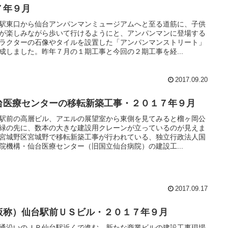
７年９月
駅東口から仙台アンパンマンミュージアムへと至る道筋に、子供
が楽しみながら歩いて行けるようにと、アンパンマンに登場する
ラクターの石像やタイルを設置した「アンパンマンストリート」
成しました。昨年７月の１期工事と今回の２期工事を経...
2017.09.20
台医療センターの移転新築工事・２０１７年９月
駅前の高層ビル、アエルの展望室から東側を見てみると榴ヶ岡公
緑の先に、数本の大きな建設用クレーンが立っているのが見えま
宮城野区宮城野で移転新築工事が行われている、独立行政法人国
院機構・仙台医療センター（旧国立仙台病院）の建設工...
2017.09.17
仮称）仙台駅前ＵＳビル・２０１７年９月
通沿いのＪＲ仙台駅近くで進む、新たな商業ビルの建設工事現場