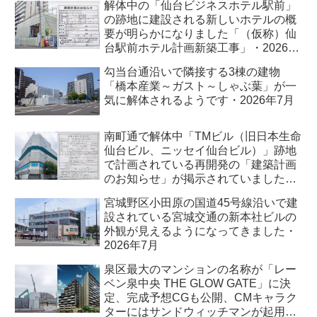
解体中の「仙台ビジネスホテル駅前」
の跡地に建設される新しいホテルの概
要が明らかになりました「（仮称）仙
台駅前ホテル計画新築工事」・2026年
7月
勾当台通沿いで隣接する3棟の建物
「橋本産業～ガスト～しゃぶ葉」が一
気に解体されるようです・2026年7月
南町通で解体中「TMビル（旧日本生命
仙台ビル、ニッセイ仙台ビル）」跡地
で計画されている再開発の「建築計画
のお知らせ」が掲示されていました・
2026年7月
宮城野区小田原の国道45号線沿いで建
設されている宮城交通の新本社ビルの
外観が見えるようになってきました・
2026年7月
泉区最大のマンションの名称が「レー
ベン泉中央 THE GLOW GATE」に決
定、完成予想CGも公開、CMキャラク
ターにはサンドウィッチマンが起用さ