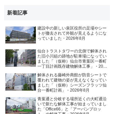
新着記事
建設中の新しい泉区役所の足場やシー
トが撤去されて外観が見えるようにな
っていました・2026年8月
仙台トラストタワーの北側で解体され
た旧小川組の跡地が駐車場になってい
ました「（仮称）仙台市青葉区一番町
一丁目計画既存建物解体工事」・2026
年8月
解体される藤崎外商館が防音シートで
覆われて建物の姿が見えなくなってい
ました「（仮称）シーズンフラッツ仙
台一番町計画」・2026年8月
青葉通と分岐する場所近くの大町通沿
いで新たな解体工事が始まっていまし
た「Office66」と「アーバンプロッ