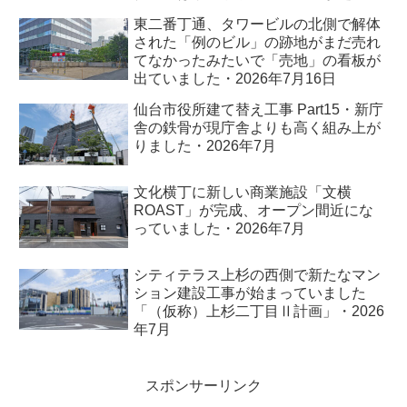
れました・2026年7月
東二番丁通、タワービルの北側で解体
された「例のビル」の跡地がまだ売れ
てなかったみたいで「売地」の看板が
出ていました・2026年7月16日
仙台市役所建て替え工事 Part15・新庁
舎の鉄骨が現庁舎よりも高く組み上が
りました・2026年7月
文化横丁に新しい商業施設「文横
ROAST」が完成、オープン間近にな
っていました・2026年7月
シティテラス上杉の西側で新たなマン
ション建設工事が始まっていました
「（仮称）上杉二丁目Ⅱ計画」・2026
年7月
スポンサーリンク