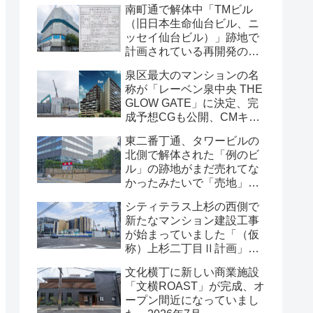
南町通で解体中「TMビル
（旧日本生命仙台ビル、ニ
ッセイ仙台ビル）」跡地で
計画されている再開発の
「建築計画のお知らせ」が
泉区最大のマンションの名
掲示されていました・2026
称が「レーベン泉中央 THE
年7月
GLOW GATE」に決定、完
成予想CGも公開、CMキャ
ラクターにはサンドウィッ
東二番丁通、タワービルの
チマンが起用されました・
北側で解体された「例のビ
2026年7月
ル」の跡地がまだ売れてな
かったみたいで「売地」の
看板が出ていました・2026
シティテラス上杉の西側で
年7月16日
新たなマンション建設工事
が始まっていました「（仮
称）上杉二丁目Ⅱ計画」・
2026年7月
文化横丁に新しい商業施設
「文横ROAST」が完成、オ
ープン間近になっていまし