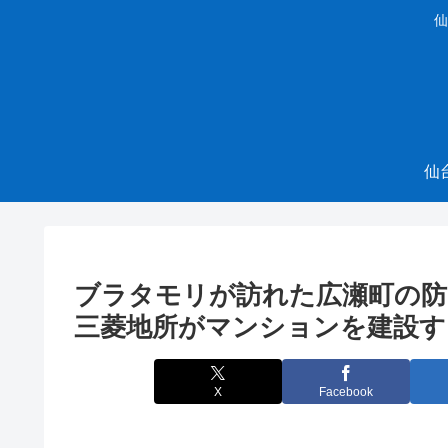
仙
仙
ブラタモリが訪れた広瀬町の防
三菱地所がマンションを建設する
X
Facebook