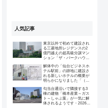
人気記事
東京以外で初めて建設され
る三菱地所レジデンスの2
億円越えの超高級分譲マン
ション「ザ・パークハウス
グラン仙台広瀬町」が組み
解体中の「仙台ビジネスホ
上がってきました・2026 年
テル駅前」の跡地に建設さ
8月
れる新しいホテルの概要が
明らかになりました「（仮
称）仙台駅前ホテル計画新
勾当台通沿いで隣接する3
築工事」・2026年7月
棟の建物「橋本産業～ガス
ト～しゃぶ葉」が一気に解
体されるようです・2026年
7月