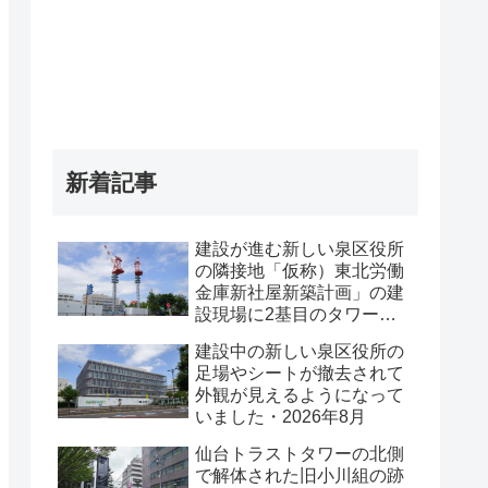
新着記事
建設が進む新しい泉区役所
の隣接地「仮称）東北労働
金庫新社屋新築計画」の建
設現場に2基目のタワーク
レーンが設置されていまし
建設中の新しい泉区役所の
た・2026年8月
足場やシートが撤去されて
外観が見えるようになって
いました・2026年8月
仙台トラストタワーの北側
で解体された旧小川組の跡