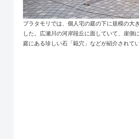
ブラタモリでは、個人宅の庭の下に規模の大
した。広瀬川の河岸段丘に面していて、崖側
庭にある珍しい石「甌穴」などが紹介されて