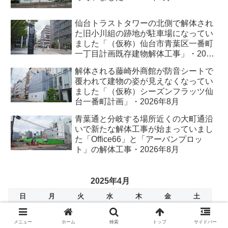
仙台トラストタワーの北側で解体され
た旧小川組の跡地が駐車場になってい
ました「（仮称）仙台市青葉区一番町
一丁目計画既存建物解体工事」・2026
年8月
解体される藤崎外商館が防音シートで
覆われて建物の姿が見えなくなってい
ました「（仮称）シーズンフラッツ仙
台一番町計画」・2026年8月
青葉通と分岐する場所近くの大町通沿
いで新たな解体工事が始まっていまし
た「Office66」と「アーバンプロッ
ト」の解体工事・2026年8月
2025年4月
日
月
火
水
木
金
土
1
2
3
4
5
6
7
8
9
10
11
12
メニュー
ホーム
検索
トップ
サイドバー