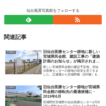
仙台風景写真館をフォローする
関連記事
旧仙台医療センター跡地に新しい
宮城野区
宮城県民会館、建設工事の「建築
計画のお知らせ」が掲示されまし
た・2024年10月
新しい宮城県民会館の建設予定地、旧仙
台医療センターの跡地の状況を見てきま
した。広瀬通から宮城野橋（旧X橋）を渡
って、そのまま東へ進むと右方向に広大
な更地が見えてきます。旧仙台医療セン
ターが解体された跡地です。2021年に解
旧仙台医療センター跡地が宮城県
宮城野区
体工事が終了してか...
民会館の移転先の最適候補に・
2019年6月
宮城野区宮城野の仙台医療センターが5月
1日に移転オープンしてから1ヶ月が経ち