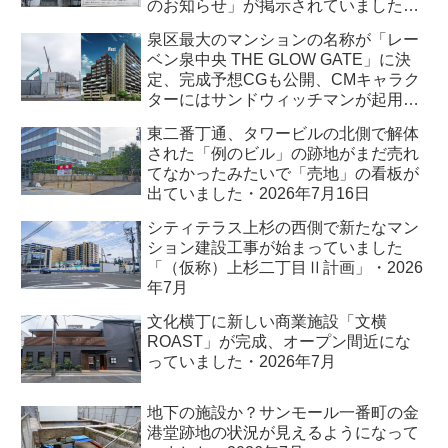
のお知らせ」が掲示されていました・
2026年7月
泉区最大のマンションの名称が「レー
ベン泉中央 THE GLOW GATE」に決
定、完成予想CGも公開、CMキャラク
ターにはサンドウィッチマンが起用さ
れました・2026年7月
東二番丁通、タワービルの北側で解体
された「例のビル」の跡地がまだ売れ
てなかったみたいで「売地」の看板が
出ていました・2026年7月16日
シティテラス上杉の西側で新たなマン
ション建設工事が始まっていました
「（仮称）上杉二丁目Ⅱ計画」・2026
年7月
文化横丁に新しい商業施設「文横
ROAST」が完成、オープン間近にな
っていました・2026年7月
地下の施設か？サンモール一番町の金
港堂跡地の状況が見えるようになって