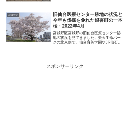
「宮城野原駅」の地下ホーム出入り口の
すぐ目の前の場所にありましたが、道路
を挟んだ南西側に新しい病院の建物を建
旧仙台医療センター跡地の状況と
設して2019年に移転、旧...
宮城野区
今年も伐採を免れた銀杏町の一本
桜・2022年4月
宮城野区宮城野の旧仙台医療センター跡
地の状況を見てきました。楽天生命パー
クの北東側で、仙台育英学園やJR仙石線
宮城野原駅のすぐ近くの場所です。昨年
11月に見た時は、敷地の中を埋め尽くす
ように多数の盛り土が白いシートをかぶ
せられて並んでいて、...
スポンサーリンク