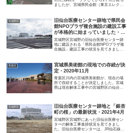
ましたが、宮城県民会館（東京エレクト
ロンホール宮城）の移転先として旧仙台
医療センター跡地が最適だと有識者会議
で答申されたことが報道されたので、旧
旧仙台医療センター跡地で県民会
宮城野区
仙台医療センター跡地...
館NPOプラザ複合施設の建設工事
が本格的に始まっていました・
2025年8月
宮城野区宮城野の旧仙台医療センター跡
地に建設される「県民会館NPOプラザ複
合施設」建設工事の状況を見てきまし
た。ちなみに、仙台医療センターは道路
を挟んだ向かい側に新しい建物を建設し
て、2019年に移転しています。4月に見に
宮城県美術館の現地での存続が決
青葉区
来た時は、更地にな...
定・2020年11月
青葉区川内の宮城県美術館が、現在の場
所で存続することが決定しました。宮城
県は現在解体工事中の宮城野区の仙台医
療センター跡地に、宮城県民会館（東京
エレクトロンホール宮城）とともに集約
して移転する方針でしたが、反対意見が
旧仙台医療センター跡地と「銀杏
多く出て決定を先送りし、...
宮城野区
町の桜」の最新状況・2021年4月
宮城野区宮城野にあった旧仙台医療セン
ターの解体工事進捗状況を見てきまし
た。旧仙台医療センターは、JR仙石線