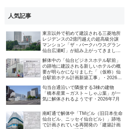
人気記事
東京以外で初めて建設される三菱地所
レジデンスの2億円越えの超高級分譲
マンション「ザ・パークハウスグラン
仙台広瀬町」が組み上がってきまし
た・2026 年8月
解体中の「仙台ビジネスホテル駅前」
の跡地に建設される新しいホテルの概
要が明らかになりました「（仮称）仙
台駅前ホテル計画新築工事」・2026年
7月
勾当台通沿いで隣接する3棟の建物
「橋本産業～ガスト～しゃぶ葉」が一
気に解体されるようです・2026年7月
南町通で解体中「TMビル（旧日本生命
仙台ビル、ニッセイ仙台ビル）」跡地
で計画されている再開発の「建築計画