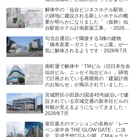
た・2026 年8月
解体中の「仙台ビジネスホテル駅前」
の跡地に建設される新しいホテルの概
要が明らかになりました「（仮称）仙
台駅前ホテル計画新築工事」・2026年
7月
勾当台通沿いで隣接する3棟の建物
「橋本産業～ガスト～しゃぶ葉」が一
気に解体されるようです・2026年7月
南町通で解体中「TMビル（旧日本生命
仙台ビル、ニッセイ仙台ビル）」跡地
で計画されている再開発の「建築計画
のお知らせ」が掲示されていました・
2026年7月
宮城野区小田原の国道45号線沿いで建
設されている宮城交通の新本社ビルの
外観が見えるようになってきました・
2026年7月
泉区最大のマンションの名称が「レー
ベン泉中央 THE GLOW GATE」に決
定、完成予想CGも公開、CMキャラク