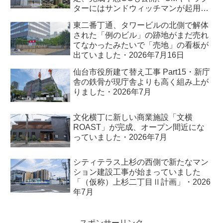
ターにはサンドウィッチマンが起用さ
れました・2026年7月
東二番丁通、タワービルの北側で解体
された「例のビル」の跡地がまだ売れ
てなかったみたいで「売地」の看板が
出ていました・2026年7月16日
仙台市役所建て替え工事 Part15・新庁
舎の鉄骨が現庁舎よりも高く組み上が
りました・2026年7月
文化横丁に新しい商業施設「文横
ROAST」が完成、オープン間近にな
っていました・2026年7月
シティテラス上杉の西側で新たなマン
ション建設工事が始まっていました
「（仮称）上杉二丁目Ⅱ計画」・2026
年7月
スポンサーリンク