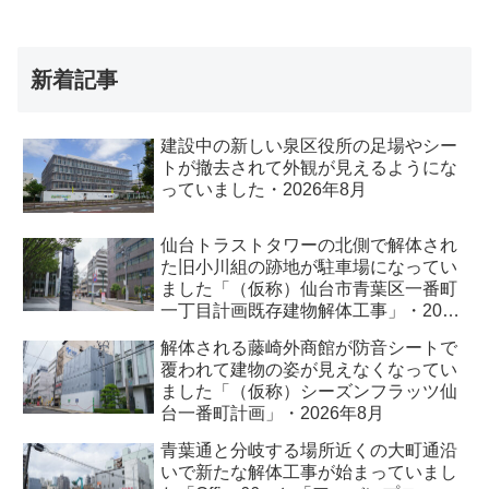
新着記事
建設中の新しい泉区役所の足場やシー
トが撤去されて外観が見えるようにな
っていました・2026年8月
仙台トラストタワーの北側で解体され
た旧小川組の跡地が駐車場になってい
ました「（仮称）仙台市青葉区一番町
一丁目計画既存建物解体工事」・2026
年8月
解体される藤崎外商館が防音シートで
覆われて建物の姿が見えなくなってい
ました「（仮称）シーズンフラッツ仙
台一番町計画」・2026年8月
青葉通と分岐する場所近くの大町通沿
いで新たな解体工事が始まっていまし