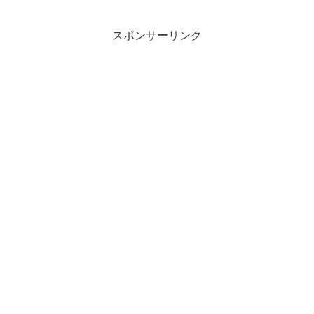
て外壁が、ほぼ全て取り付けられていま
した。今まで作業をしていた建設用クレ
ーンが撤去されて、若干小...
スポンサーリンク