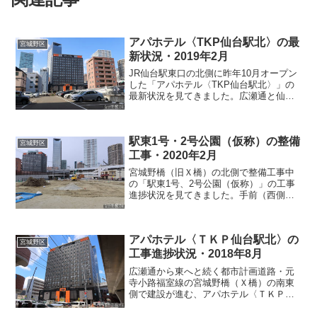
アパホテル〈TKP仙台駅北〉の最
宮城野区
新状況・2019年2月
JR仙台駅東口の北側に昨年10月オープン
した「アパホテル〈TKP仙台駅北〉」の
最新状況を見てきました。広瀬通と仙台
駅の東側を結ぶ陸橋「宮城野橋（旧X
橋）」の南側です。低層部分がTKPのレ
ストランと大宴会場で、上層部分がアパ
駅東1号・2号公園（仮称）の整備
ホテルの客室になっ...
宮城野区
工事・2020年2月
宮城野橋（旧Ｘ橋）の北側で整備工事中
の「駅東1号、2号公園（仮称）」の工事
進捗状況を見てきました。手前（西側）
の2階建ての仮設工事事務所がある場所が
1号公園で、奥（東側）が2号公園です。1
号公園には子供が遊べる遊具と駐輪場、
アパホテル〈ＴＫＰ仙台駅北〉の
トイレ等が設置さ...
宮城野区
工事進捗状況・2018年8月
広瀬通から東へと続く都市計画道路・元
寺小路福室線の宮城野橋（Ｘ橋）の南東
側で建設が進む、アパホテル〈ＴＫＰ仙
台駅北〉の工事進捗状況を見てきまし
た。6月に見た時にはあった建設用のクレ