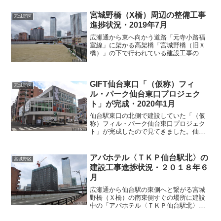
ーンが撤去されていました。外壁を覆っ
宮城野橋（X橋）周辺の整備工事
ていた工事用シートもなく...
宮城野区
進捗状況・2019年7月
広瀬通から東へ向かう道路「元寺小路福
室線」に架かる高架橋「宮城野橋（旧Ｘ
橋）」の下で行われている建設工事の進
捗状況を見てきました。宮城野橋の橋脚
が工事用の白いパネルで囲まれていま
す。ここには「（仮称）中心部救急出張
GIFT仙台東口「（仮称）フィ
所」という救急車の待機所が...
宮城野区
ル・パーク仙台東口プロジェク
ト」が完成・2020年1月
仙台駅東口の北側で建設していた「（仮
称）フィル・パーク仙台東口プロジェク
ト」が完成したので見てきました。仙台
駅北部で西口と東口を結ぶ陸橋、宮城野
橋（旧X橋）の南東側に建設されました。
「アパホテルTKP仙台駅北」の東側の場
アパホテル〈ＴＫＰ仙台駅北〉の
宮城野区
所です。昨年11月に...
建設工事進捗状況・２０１８年６
月
広瀬通から仙台駅の東側へと繋がる宮城
野橋（Ｘ橋）の南東側すぐの場所に建設
中の「アパホテル〈ＴＫＰ仙台駅北〉」
の最新状況を見てきました。一部を除い