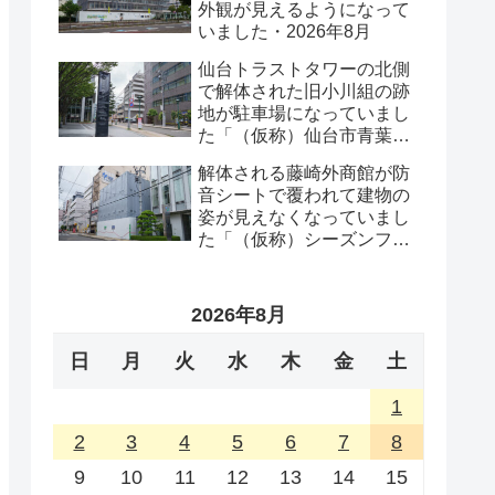
外観が見えるようになって
いました・2026年8月
仙台トラストタワーの北側
で解体された旧小川組の跡
地が駐車場になっていまし
た「（仮称）仙台市青葉区
一番町一丁目計画既存建物
解体される藤崎外商館が防
解体工事」・2026年8月
音シートで覆われて建物の
姿が見えなくなっていまし
た「（仮称）シーズンフラ
ッツ仙台一番町計画」・
2026年8月
2026年8月
日
月
火
水
木
金
土
1
2
3
4
5
6
7
8
9
10
11
12
13
14
15