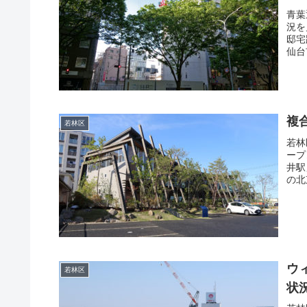
青葉
況を
邸宅
仙台
複
若林区
若林
ープ
井駅
の北
ウ
若林区
状況