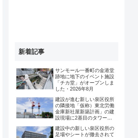
新着記事
サンモール一番町の金港堂
跡地に地下のイベント施設
「チカ堂」がオープンしま
した・2026年8月
建設が進む新しい泉区役所
の隣接地「仮称）東北労働
金庫新社屋新築計画」の建
設現場に2基目のタワーク
レーンが設置されていまし
建設中の新しい泉区役所の
た・2026年8月
足場やシートが撤去されて