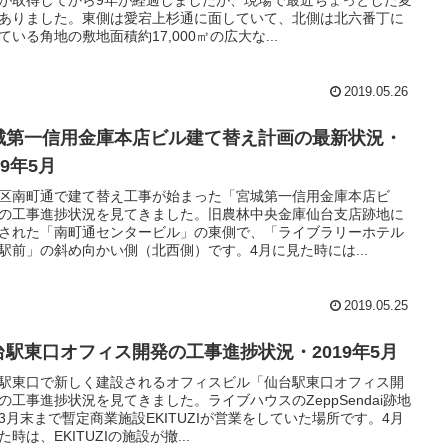
が取得してから9年が経過しましたが、現場で最近ちょっとした変
ありました。東側は愛宕上杉通に面していて、北側は北六番丁に
ている角地の敷地面積約17,000㎡の広大な...
2019.05.26
城第一信用金庫本店ビル建て替え計画の最新状況・
19年5月
区南町通で建て替え工事が始まった「宮城第一信用金庫本店ビ
の工事進捗状況を見てきました。旧農林中央金庫仙台支店跡地に
された「南町通センタービル」の東側で、「ライブラリーホテル
駅前」の斜め向かい側（北西側）です。4月に見た時には...
2019.05.25
台駅東口オフィス開発の工事進捗状況・2019年5月
駅東口で新しく建設されるオフィスビル「仙台駅東口オフィス開
の工事進捗状況を見てきました。ライブハウスのZeppSendai跡地
3月末まで暫定商業施設EKITUZIが営業をしていた場所です。4月
た時は、EKITUZIの施設が撤...