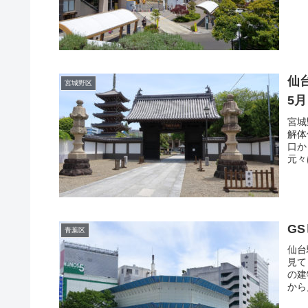
仙
宮城野区
5月
宮城
解体
口か
元々
G
青葉区
仙台
見て
の建
から