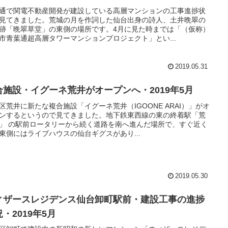
通で関電不動産開発が建設している高層マンションの工事進捗状
見てきました。荒城の月を作詞した仙台出身の詩人、土井晩翠の
跡「晩翠草堂」の東側の場所です。4月に見た時までは「（仮称）
市青葉通超高層タワーマンションプロジェクト」とい...
2019.05.31
合施設・イグーネ荒井がオープンへ・2019年5月
区荒井に新たな複合施設「イグーネ荒井（IGOONE ARAI）」がオ
ンするというので見てきました。地下鉄東西線の東の終着駅「荒
」 の駅前ロータリーから続く道路を南へ進んだ場所で、すぐ近く
東側にはライブハウスの仙台ギグスがあり...
2019.05.30
ィザースレジデンス仙台卸町駅前・建設工事の進捗
・2019年5月