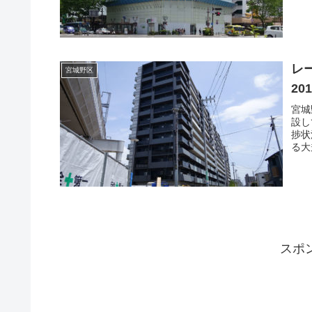
レー
宮城野区
20
宮城
設し
捗状
る大
スポ