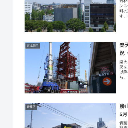
若林
ンス
町の
す。
楽
宮城野区
況・
楽天
況を
以降
ら、
勝
青葉区
5月
青葉