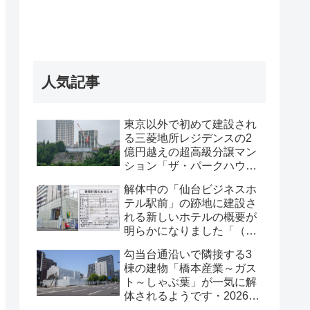
人気記事
東京以外で初めて建設され
る三菱地所レジデンスの2
億円越えの超高級分譲マン
ション「ザ・パークハウス
グラン仙台広瀬町」が組み
解体中の「仙台ビジネスホ
上がってきました・2026 年
テル駅前」の跡地に建設さ
8月
れる新しいホテルの概要が
明らかになりました「（仮
称）仙台駅前ホテル計画新
勾当台通沿いで隣接する3
築工事」・2026年7月
棟の建物「橋本産業～ガス
ト～しゃぶ葉」が一気に解
体されるようです・2026年
7月