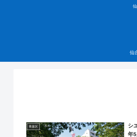
仙
仙
シ
青葉区
年