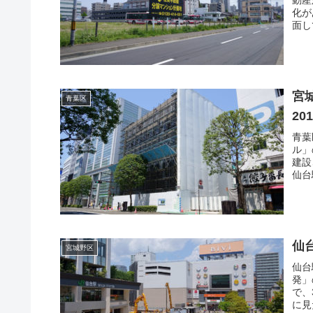
動産
化が
面し
宮
青葉区
20
青葉
ル」
建設
仙台
仙
宮城野区
仙台
発」
で、
に見