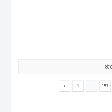
次
前
1
…
157
へ