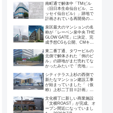
南町通で解体中「TMビル
（旧日本生命仙台ビル、ニ
ッセイ仙台ビル）」跡地で
計画されている再開発の
「建築計画のお知らせ」が
泉区最大のマンションの名
掲示されていました・2026
称が「レーベン泉中央 THE
年7月
GLOW GATE」に決定、完
成予想CGも公開、CMキャ
ラクターにはサンドウィッ
東二番丁通、タワービルの
チマンが起用されました・
北側で解体された「例のビ
2026年7月
ル」の跡地がまだ売れてな
かったみたいで「売地」の
看板が出ていました・2026
シティテラス上杉の西側で
年7月16日
新たなマンション建設工事
が始まっていました「（仮
称）上杉二丁目Ⅱ計画」・
2026年7月
文化横丁に新しい商業施設
「文横ROAST」が完成、オ
ープン間近になっていまし