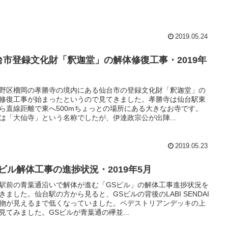
2019.05.24
台市登録文化財「釈迦堂」の解体修復工事・2019年
野区榴岡の孝勝寺の境内にある仙台市の登録文化財「釈迦堂」の
修復工事が始まったというので見てきました。孝勝寺は仙台駅東
ら直線距離で東へ500mちょっとの場所にある大きなお寺です。
は「大仙寺」という名称でしたが、伊達政宗公が出陣...
2019.05.23
Sビル解体工事の進捗状況・2019年5月
駅前の青葉通沿いで解体が進む「GSビル」の解体工事進捗状況を
きました。仙台駅の方から見ると、GSビルの背後のLABI SENDAI
物が見えるまで低くなっていました。ペデストリアンデッキの上
見てみました。GSビルが青葉通の欅並...