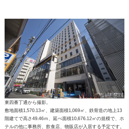
東四番丁通から撮影。
敷地面積1,570.13㎡、建築面積1,069㎡、鉄骨造の地上13
階建てで高さ49.46ｍ、延べ面積10,676.12㎡の規模で、ホ
テルの他に事務所、飲食店、物販店が入居する予定です。