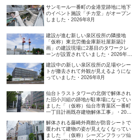
サンモール一番町の金港堂跡地に地下
のイベント施設「チカ堂」がオープン
しました・2026年8月
建設が進む新しい泉区役所の隣接地
「仮称）東北労働金庫新社屋新築計
画」の建設現場に2基目のタワークレ
ーンが設置されていました・2026年8
月
建設中の新しい泉区役所の足場やシー
トが撤去されて外観が見えるようにな
っていました・2026年8月
仙台トラストタワーの北側で解体され
た旧小川組の跡地が駐車場になってい
ました「（仮称）仙台市青葉区一番町
一丁目計画既存建物解体工事」・2026
年8月
解体される藤崎外商館が防音シートで
覆われて建物の姿が見えなくなってい
ました「（仮称）シーズンフラッツ仙