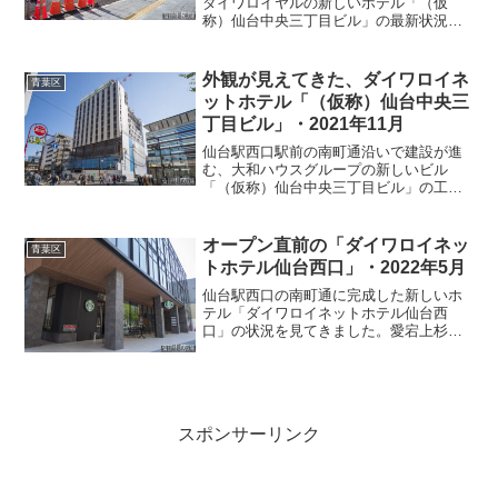
ダイワロイヤルの新しいホテル「（仮
称）仙台中央三丁目ビル」の最新状況を
見てきました。仙台パルコ2の北側で、南
町通と東四番丁の交差点南東角の場所に
カラーコーンがたくさん並んでいるのが
外観が見えてきた、ダイワロイネ
青葉区
見えました。8月に見た時...
ットホテル「（仮称）仙台中央三
丁目ビル」・2021年11月
仙台駅西口駅前の南町通沿いで建設が進
む、大和ハウスグループの新しいビル
「（仮称）仙台中央三丁目ビル」の工事
進捗状況を見てきました。8月に見た時に
は鉄骨を組み上げている途中でしたが、
今回見てみたら外観が出来上がってきて
オープン直前の「ダイワロイネッ
青葉区
いました。このビルは、ホ...
トホテル仙台西口」・2022年5月
仙台駅西口の南町通に完成した新しいホ
テル「ダイワロイネットホテル仙台西
口」の状況を見てきました。愛宕上杉通
との交差点を西へ進むと、すぐ目の前に
新しいホテルが見えてきます。先月の初
めに見た時は外構工事中で、1階部分が工
事用のフェンスで覆われて...
スポンサーリンク