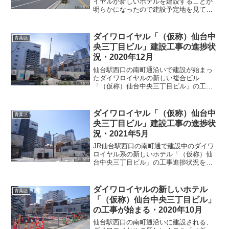
イヤルが新しいホテルを建設することが
明らかになったので建設予定地を見てき
ました。南町通と東四番丁の交差点、南
東角の場所でエンタツパーキングの西側
です。現在はタイムズの駐車場として利
ダイワロイヤル「（仮称）仙台中
青葉区
用されていますが、201...
央三丁目ビル」建設工事の進捗状
況・2020年12月
仙台駅西口の南町通沿いで建設が始まっ
たダイワロイヤルの新しい複合ビル
「（仮称）仙台中央三丁目ビル」の工事
進捗状況を見てきました。10月に見た時
にはコインパーキング跡地にカラーコー
ンが並べられていた状態でしたが、今回
ダイワロイヤル「（仮称）仙台中
青葉区
見てみたら周囲が工事用の白...
央三丁目ビル」建設工事の進捗状
況・2021年5月
JR仙台駅西口の南町通で建設中のダイワ
ロイヤル系の新しいホテル「（仮称）仙
台中央三丁目ビル」の工事進捗状況を見
てきました。敷地の奥の方（南東側）に
昨年12月に見た時には無かった建造物が
組み上がっていて、隣の仙台パルコ2と同
ダイワロイヤルの新しいホテル
青葉区
じ位の高さになって...
「（仮称）仙台中央三丁目ビル」
の工事が始まる・2020年10月
仙台駅西口の南町通沿いに建設される、