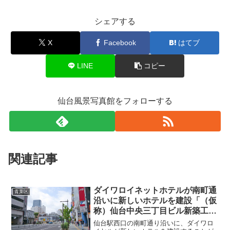
シェアする
X
Facebook
はてブ
LINE
コピー
仙台風景写真館をフォローする
関連記事
ダイワロイネットホテルが南町通
青葉区
沿いに新しいホテルを建設「（仮
称）仙台中央三丁目ビル新築工
事」・2020年8月
仙台駅西口の南町通り沿いに、ダイワロ