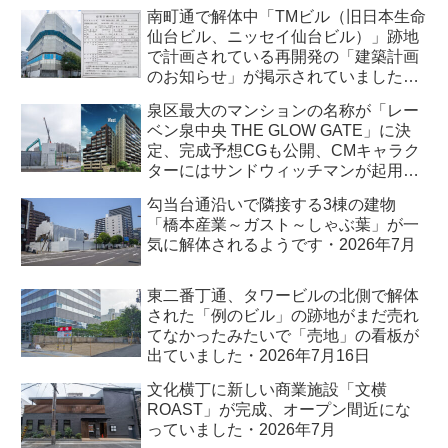
7月
南町通で解体中「TMビル（旧日本生命
仙台ビル、ニッセイ仙台ビル）」跡地
で計画されている再開発の「建築計画
のお知らせ」が掲示されていました・
2026年7月
泉区最大のマンションの名称が「レー
ベン泉中央 THE GLOW GATE」に決
定、完成予想CGも公開、CMキャラク
ターにはサンドウィッチマンが起用さ
れました・2026年7月
勾当台通沿いで隣接する3棟の建物
「橋本産業～ガスト～しゃぶ葉」が一
気に解体されるようです・2026年7月
東二番丁通、タワービルの北側で解体
された「例のビル」の跡地がまだ売れ
てなかったみたいで「売地」の看板が
出ていました・2026年7月16日
文化横丁に新しい商業施設「文横
ROAST」が完成、オープン間近にな
っていました・2026年7月