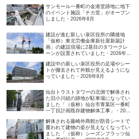
サンモール一番町の金港堂跡地に地下
のイベント施設「チカ堂」がオープン
しました・2026年8月
建設が進む新しい泉区役所の隣接地
「仮称）東北労働金庫新社屋新築計
画」の建設現場に2基目のタワークレ
ーンが設置されていました・2026年8
月
建設中の新しい泉区役所の足場やシー
トが撤去されて外観が見えるようにな
っていました・2026年8月
仙台トラストタワーの北側で解体され
た旧小川組の跡地が駐車場になってい
ました「（仮称）仙台市青葉区一番町
一丁目計画既存建物解体工事」・2026
年8月
解体される藤崎外商館が防音シートで
覆われて建物の姿が見えなくなってい
ました「（仮称）シーズンフラッツ仙