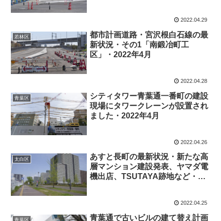
2022.04.29
都市計画道路・宮沢根白石線の最
若林区
新状況・その1「南鍛冶町工
区」・2022年4月
2022.04.28
シティタワー青葉通一番町の建設
青葉区
現場にタワークレーンが設置され
ました・2022年4月
2022.04.26
あすと長町の最新状況・新たな高
太白区
層マンション建設発表、ヤマダ電
機出店、TSUTAYA跡地など・
2022年4月
2022.04.25
青葉通で古いビルの建て替え計画
青葉区