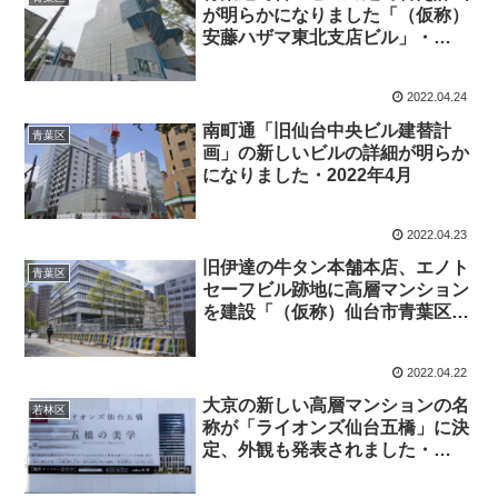
が明らかになりました「（仮称）
安藤ハザマ東北支店ビル」・
2022年4月
2022.04.24
南町通「旧仙台中央ビル建替計
青葉区
画」の新しいビルの詳細が明らか
になりました・2022年4月
2022.04.23
旧伊達の牛タン本舗本店、エノト
青葉区
セーフビル跡地に高層マンション
を建設「（仮称）仙台市青葉区中
央4丁目計画」・2022年4月
2022.04.22
大京の新しい高層マンションの名
若林区
称が「ライオンズ仙台五橋」に決
定、外観も発表されました・
2022年4月