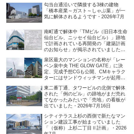
7月
勾当台通沿いで隣接する3棟の建物
「橋本産業～ガスト～しゃぶ葉」が一
気に解体されるようです・2026年7月
南町通で解体中「TMビル（旧日本生命
仙台ビル、ニッセイ仙台ビル）」跡地
で計画されている再開発の「建築計画
のお知らせ」が掲示されていました・
2026年7月
泉区最大のマンションの名称が「レー
ベン泉中央 THE GLOW GATE」に決
定、完成予想CGも公開、CMキャラク
ターにはサンドウィッチマンが起用さ
れました・2026年7月
東二番丁通、タワービルの北側で解体
された「例のビル」の跡地がまだ売れ
てなかったみたいで「売地」の看板が
出ていました・2026年7月16日
シティテラス上杉の西側で新たなマン
ション建設工事が始まっていました
「（仮称）上杉二丁目Ⅱ計画」・2026
年7月